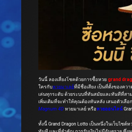
วันนี้ ลองเสี่ยงโชคด้วยการซื้อหวย
grand drago
ใครกับ
หวยมาเลย์
ที่มีชื่อเสียง เป็นที่ตั้งข
เล่นทุกระดับ ด้วยระบบที่ทันสมัยและทันทีที่สา
เพิ่มเติมที่จะทำให้คุณต้องหันหลัง เสนอตัวเล
Magnum 4D
หวยมาเลย์ หรือ
หวยออนไลน์
Gran
ทั้งนี้ Grand Dragon Lotto เป็นหนึ่งในเว็บไซต
ทันที และที่สำคัญ การรับเงินไม่มีอันตราย ซึ่ง