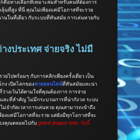
ลย์ก็คือทางเลือกที่เหมาะสมสำหรับคนที่ต้องการ
่สูง ที่นี่ คุณไม่เพียงแค่มีโอกาสที่จะรวย
ในที่เดียว กับระบบที่ทันสมัย การเล่นหวยกับ
งประเทศ จ่ายจริง ไม่มี
รวยไปพร้อมๆ กับการคลิกเพียงครั้งเดียว เป็น
ีโกง เปิดโลกของ
หวยออนไลน์
ที่ทันสมัยและน่า
ว่างเว้นได้ตามใจที่คุณต้องการ การจ่าย
าน และที่สำคัญ ไม่มีกระบวนการที่น่ากังวล ระบบ
 ไม่จำกัดเวลาการเล่นหวย คุณสามารถเข้าถึง
พียงแค่มีโอกาสที่จะรวย แต่ยังมีทุกโอกาสที่จะ
ตของคุณตลอดไปกับ
grand dragon lotto วันนี้