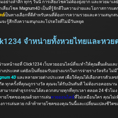
ยมอย่างล้ำลึก ทุกๆ วันนี้ การเสี่ยงโชคไม่ต้องยุ่งยาก และหวยมาเ
ยงโชค Magnum4D เป็นที่รู้จักดีในความง่ายและโอกาสการแตกลุ้นที
ย์
เป็นทางเลือกที่ดีสำหรับคนที่ต้องการความรวยและความสนุกสนาน
ะรู้สึกถึงความสนุกและโปรดใจที่ไม่มีวันหยุด
k1234 จำหน่ายทั้งหวยไทยและหวยต่า
ผ่านหน้าจอที่ Click1234 เว็บหวยออนไลน์ที่จะทำให้คุณตื่นเต้นและ
่างประเทศ แต่ยังเป็นที่ยอมรับอย่างแรกในการจ่ายรางวัลจริง ไม่ม
gnum 4D
และหลายหวยต่างประเทศ เพื่อให้คุณได้เลือกสรรตัวเลขที่
จำกัด ทุกครั้งที่คุณถูกรางวัล คุณจะได้รับเงินทันที ไม่ต้องรอคอยน
ุณสามารถทำธุรกรรมได้สะดวกสบายทุกที่ทุกเวลา ตลอด 24 ชั่วโมง
้าทายโชคของคุณด้วยการเล่น
หวยออนไลน์
ที่ไม่เหมือนใคร คุณไม่เ
องการเล่นหวย กล้าท้าทายโชคของคุณวันนี้และเปลี่ยนแปลงชีวิ