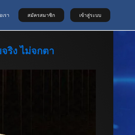
่อเรา
สมัครสมาชิก
เข้าสู่ระบบ
ายจริง ไม่จกตา