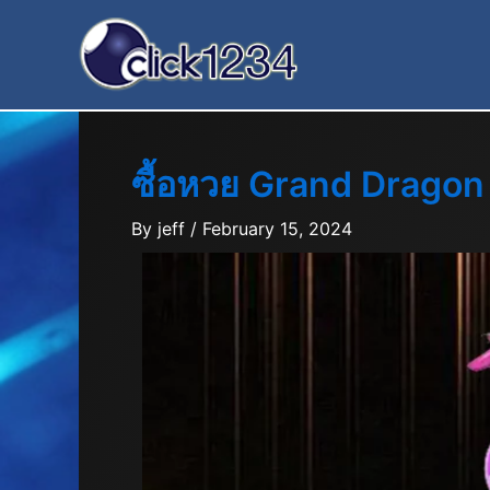
ซื้อหวย Grand Dragon Lot
By
jeff
/
February 15, 2024