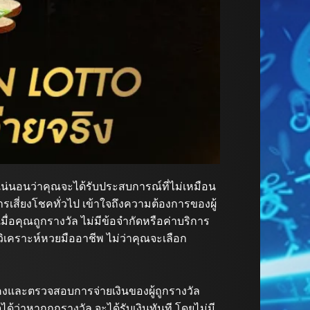
น่นอนว่าคุณจะได้รับประสบการณ์ที่ไม่เหมือน
การเสี่ยงโชคทั่วไป เข้าใจถึงความต้องการของผู้
มื่อคุณถูกรางวัล ไม่มีข้อจำกัดหรือค่าบริการ
วิเคราะห์หวยมืออาชีพ ไม่ว่าคุณจะเลือก
มั่นคงและตรวจสอบการจ่ายเงินของผู้ถูกรางวัล
ได้ว่าหากถูกรางวัล จะได้รับเงินทันที โดยไม่มี