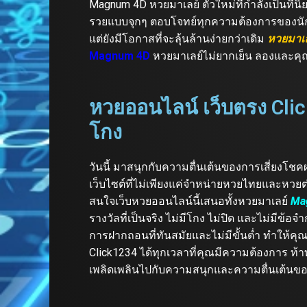
Magnum 4D หวยมาเลย์ ตัวใหม่ที่กำลังเป็นที่นิ
รวยแบบจุกๆ ตอบโจทย์ทุกความต้องการของนักเสี่
แต่ยังมีโอกาสที่จะลุ้นล้านง่ายกว่าเดิม
หวยมาเล
Magnum 4D
หวยมาเลย์ไม่ยากเย็น ลองและคุณจ
หวยออนไลน์ เว็บตรง Clic
โกง
วันนี้ มาสนุกกับความตื่นเต้นของการเสี่ยงโชค
เว็บไซต์ที่ไม่เพียงแค่จำหน่ายหวยไทยและหวยต
สนใจเว็บหวยออนไลน์นี้เสนอทั้งหวยมาเลย์
Ma
รางวัลที่เป็นจริง ไม่มีโกง ไม่ปิด และไม่มีข้อ
การฝากถอนที่ทันสมัยและไม่มีขั้นต่ำ ทำให้ค
Click1234 ได้ทุกเวลาที่คุณมีความต้องการ ท
เพลิดเพลินไปกับความสนุกและความตื่นเต้นข