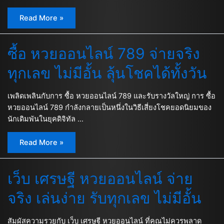
เว็บ
Read More »
หวย
24
ชั่วโมง
แทง
ซื้อ หวยออนไลน์ 789 จ่ายจริง
หวย
ได้
ทุก
ทุกเลข ไม่มีอั้น ลุ้นโชคได้ทั้งวัน
งวด
ไม่มี
อั้น
จ่าย
เพลิดเพลินกับการ ซื้อ หวยออนไลน์ 789 และรับรางวัลใหญ่ การ ซื้อ
จริง
โอน
หวยออนไลน์ 789 กำลังกลายเป็นหนึ่งในวิธีเสี่ยงโชคยอดนิยมของ
ไว
นักเดิมพันในยุคดิจิทัล …
ซื้อ
Read More »
หวย
ออนไลน์
789
จ่าย
เว็บ เศรษฐี หวยออนไลน์ จ่าย
จริง
ทุก
เลข
จริง เล่นง่าย รับทุกเลข ไม่มีอั้น
ไม่มี
อั้น
ลุ้น
โชค
สัมผัสความรวยกับ เว็บ เศรษฐี หวยออนไลน์ ที่คุณไม่ควรพลาด
ได้