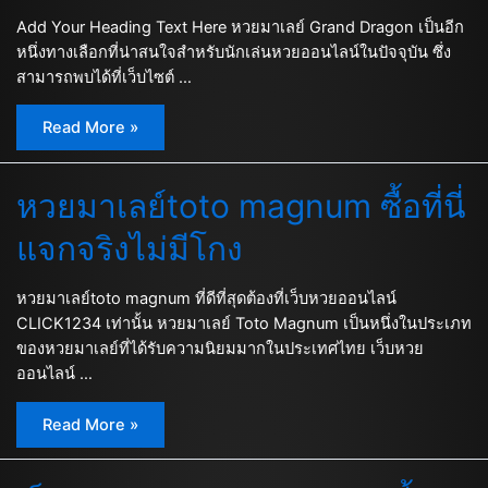
Add Your Heading Text Here หวยมาเลย์ Grand Dragon เป็นอีก
หนึ่งทางเลือกที่น่าสนใจสำหรับนักเล่นหวยออนไลน์ในปัจจุบัน ซึ่ง
สามารถพบได้ที่เว็บไซต์ …
หวย
Read More »
มา
เลย์
grand
dragon
หวยมาเลย์toto magnum ซื้อที่นี่
จ่าย
จริง
แจก
แจกจริงไม่มีโกง
จริง
ไม่มี
หยุด
หวยมาเลย์toto magnum ที่ดีที่สุดต้องที่เว็บหวยออนไลน์
CLICK1234 เท่านั้น หวยมาเลย์ Toto Magnum เป็นหนึ่งในประเภท
ของหวยมาเลย์ที่ได้รับความนิยมมากในประเทศไทย เว็บหวย
ออนไลน์ …
หวย
Read More »
มา
เลย์toto
magnum
ซื้อ