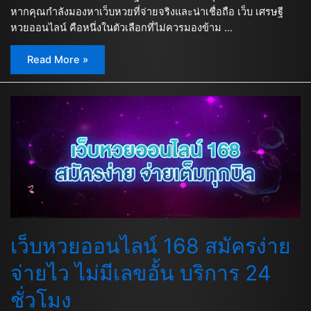
ทั้ง
หากคุณกำลังมองหาเว็บหวยที่จ่ายจริงและน่าเชื่อถือ เว็บ เศรษฐี
วัน
หวยออนไลน์ คือหนึ่งในตัวเลือกที่ไม่ควรมองข้าม …
เว็บ
Read More »
เศรษฐี
หวย
ออนไลน์
จ่าย
จริง
เล่น
ง่าย
รับ
ทุก
เลข
ไม่มี
อั้น
เว็บหวยออนไลน์ 168 สมัครง่าย
จ่ายไว ไม่มีเลขอั้น บริการ 24
ชั่วโมง