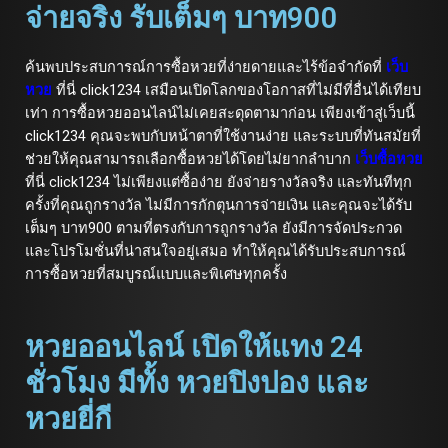
จ่ายจริง รับเต็มๆ บาท900
ค้นพบประสบการณ์การซื้อหวยที่ง่ายดายและไร้ข้อจำกัดที่
เว็บ
หวย
ที่นี่ click1234 เสมือนเปิดโลกของโอกาสที่ไม่มีที่อื่นได้เทียบ
เท่า การซื้อหวยออนไลน์ไม่เคยสะดุดตามาก่อน เพียงเข้าสู่เว็บนี้
click1234 คุณจะพบกับหน้าตาที่ใช้งานง่าย และระบบที่ทันสมัยที่
ช่วยให้คุณสามารถเลือกซื้อหวยได้โดยไม่ยากลำบาก
เว็บซื้อหวย
ที่นี่ click1234 ไม่เพียงแต่ซื้อง่าย ยังจ่ายรางวัลจริง และทันทีทุก
ครั้งที่คุณถูกรางวัล ไม่มีการกักตุนการจ่ายเงิน และคุณจะได้รับ
เต็มๆ บาท900 ตามที่ตรงกับการถูกรางวัล ยังมีการจัดประกวด
และโปรโมชั่นที่น่าสนใจอยู่เสมอ ทำให้คุณได้รับประสบการณ์
การซื้อหวยที่สมบูรณ์แบบและพิเศษทุกครั้ง
หวยออนไลน์ เปิดให้แทง 24
ชั่วโมง มีทั้ง หวยปิงปอง และ
หวยยี่กี