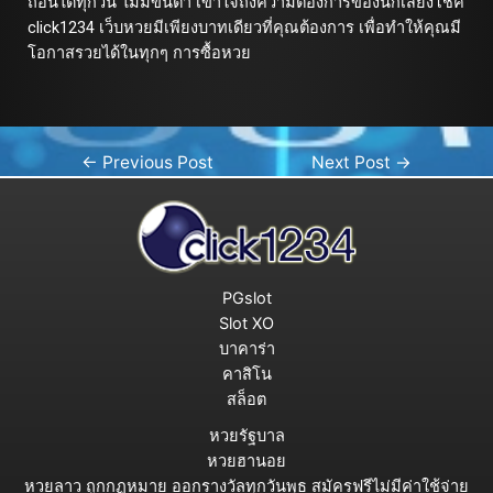
ถอนได้ทุกวัน ไม่มีขั้นต่ำ เข้าใจถึงความต้องการของนักเสี่ยงโชค
click1234 เว็บหวยมีเพียงบาทเดียวที่คุณต้องการ เพื่อทำให้คุณมี
โอกาสรวยได้ในทุกๆ การซื้อหวย
←
Previous Post
Next Post
→
PGslot
Slot XO
บาคาร่า
คาสิโน
สล็อต
หวยรัฐบาล
หวยฮานอย
หวยลาว ถูกกฏหมาย ออกรางวัลทุกวันพุธ สมัครฟรีไม่มีค่าใช้จ่าย