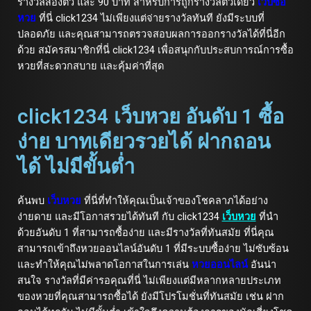
รางวัลสองตัว และ 90 บาท สำหรับการถูกรางวัลตัวเดียว
เว็บซื้อ
หวย
ที่นี่ click1234 ไม่เพียงแต่จ่ายรางวัลทันที ยังมีระบบที่
ปลอดภัย และคุณสามารถตรวจสอบผลการออกรางวัลได้ที่นี่อีก
ด้วย สมัครสมาชิกที่นี่ click1234 เพื่อสนุกกับประสบการณ์การซื้อ
หวยที่สะดวกสบาย และคุ้มค่าที่สุด
click1234 เว็บหวย อันดับ 1 ซื้อ
ง่าย บาทเดียวรวยได้ ฝากถอน
ได้ ไม่มีขั้นต่ำ
ค้นพบ
เว็บหวย
ที่นี่ที่ทำให้คุณเป็นเจ้าของโชคลาภได้อย่าง
ง่ายดาย และมีโอกาสรวยได้ทันที กับ click1234
เว็บหวย
ที่นำ
ด้วยอันดับ 1 ที่สามารถซื้อง่าย และมีรางวัลที่ทันสมัย ที่นี่คุณ
สามารถเข้าถึงหวยออนไลน์อันดับ 1 ที่มีระบบซื้อง่าย ไม่ซับซ้อน
และทำให้คุณไม่พลาดโอกาสในการเล่น
หวยออนไลน์
อันน่า
สนใจ รางวัลที่มีค่ารอคุณที่นี่ ไม่เพียงแต่มีหลากหลายประเภท
ของหวยที่คุณสามารถซื้อได้ ยังมีโปรโมชั่นที่ทันสมัย เช่น ฝาก