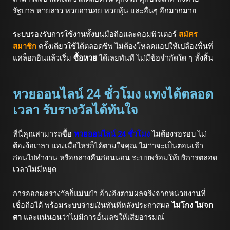
รัฐบาล หวยลาว หวยฮานอย หวยหุ้น และอื่นๆ อีกมากมาย
ระบบรองรับการใช้งานทั้งบนมือถือและคอมพิวเตอร์
สมัคร
สมาชิก
ครั้งเดียวใช้ได้ตลอดชีพ ไม่ต้องโหลดแอปให้เปลืองพื้นที่
แค่ล็อกอินแล้วเริ่ม
ซื้อหวย
ได้เลยทันที ไม่มีข้อจำกัดใด ๆ ทั้งสิ้น
หวยออนไลน์ 24 ชั่วโมง แทงได้ตลอด
เวลา รับรางวัลได้ทันใจ
ที่นี่คุณสามารถซื้อ
หวยออนไลน์ 24 ชั่วโมง
ไม่ต้องรอรอบ ไม่
ต้องง้อเวลา แทงเมื่อไหร่ก็ได้ตามใจคุณ ไม่ว่าจะเป็นตอนเช้า
ก่อนไปทำงาน หรือกลางคืนก่อนนอน ระบบพร้อมให้บริการตลอด
เวลาไม่มีหยุด
การออกผลรางวัลก็แม่นยำ อ้างอิงตามผลจริงจากหน่วยงานที่
เชื่อถือได้ พร้อมระบบจ่ายเงินทันทีหลังประกาศผล
ไม่โกง ไม่จก
ตา
และแน่นอนว่าไม่มีการอั้นเลขให้เสียอารมณ์