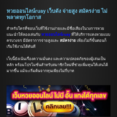
หวยออนไลน์ruay เว็บดัง จ่ายสูง สมัครง่าย ไม่
พลาดทุกโอกาส
สำหรับใครที่ชอบเว็บที่ใช้งานง่ายและมีชื่อเสียงในวงการหวย
แนะนำให้ลองเล่นกับ
หวยออนไลน์ruay
ที่ให้บริการแทงหวยแบบ
ครบวงจร มีอัตราการจ่ายสูงและ
สมัครง่าย
เพียงไม่กี่ขั้นตอนก็
เริ่มใช้งานได้ทันที
เว็บนี้ยังเน้นเรื่องความมั่นคง และความปลอดภัยของผู้เล่นเป็น
หลัก พร้อมโปรโมชั่นสำหรับสมาชิกใหม่ที่ช่วยเพิ่มทุนให้เล่นได้
มากขึ้น แม้จะเริ่มต้นจากทุนเพียงไม่กี่บาท