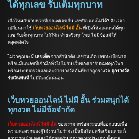
ได้ทุกเลข รับเต็มทุกบาท
เบื่อไหมกับเว็บหวยที่เจอแต่เลขอั้น เลขปิด แทงไม่ได้? ถึงเวลา
เปลี่ยนมาใช้
เว็บหวยออนไลน์ ไม่มี อั้น
ที่เปิดให้คุณแทงได้ทุก
เลข รับเต็มทุกบาท ไม่มีหัก จ่ายจริงทุกโพย ไม่มีข้อแม้ให้
หงุดหงิดใจ
ไม่ว่าคุณจะมี
เลขเด็ด
จากสำนักดัง เลขวันเกิด เลขทะเบียนรถ
หรือแม้แต่เลขที่เจ้ามือทั่วไปไม่รับ เว็บของเรารับหมดทุกโพย
พร้อมระบบตรวจผลและจ่ายรางวัลทันทีหากถูกรางวัล
ถูกรางวัล
รับเงินทันที
ไม่มีดีเลย์แน่นอน
เว็บหวยออนไลน์ ไม่มี อั้น ร่วมสนุกได้
ทุกงวด ไม่มีข้อจำกัด
เว็บหวยออนไลน์ ไม่มี อั้น
ของเรามาพร้อมระบบที่ออกแบบเพื่อ
ความสะดวกของผู้ใช้งาน ไม่ว่าจะเป็นมือใหม่หรือเซียนหวย ก็
สามารถเข้าแทงเลขได้ตลอดวัน ทุกงวด ทุกประเภท ทั้งหวย