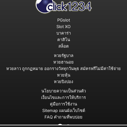
PGslot
Slot XO
บาคาร่า
คาสิโน
สล็อต
หวยรัฐบาล
หวยฮานอย
หวยลาว ถูกกฏหมาย ออกรางวัลทุกวันพุธ สมัครฟรีไม่มีค่าใช้จ่าย
หวยหุ้น
หวยปิงปอง
นโยบายความเป็นส่วนตัว
เงื่อนไขและการให้บริการ
คู่มือการใช้งาน
Sitemap แผนผังเว็บไซต์
FAQ คำถามที่พบบ่อย