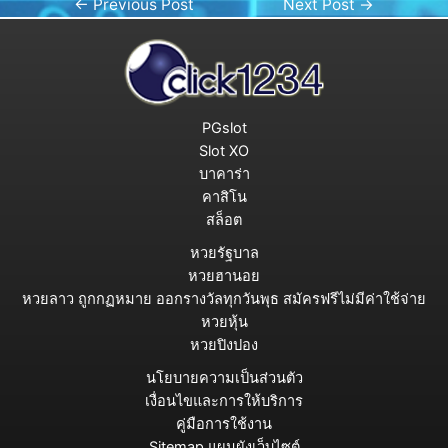
Post
←
Previous Post
Next Post
→
navigation
PGslot
Slot XO
บาคาร่า
คาสิโน
สล็อต
หวยรัฐบาล
หวยฮานอย
หวยลาว ถูกกฏหมาย ออกรางวัลทุกวันพุธ สมัครฟรีไม่มีค่าใช้จ่าย
หวยหุ้น
หวยปิงปอง
นโยบายความเป็นส่วนตัว
เงื่อนไขและการให้บริการ
คู่มือการใช้งาน
Sitemap แผนผังเว็บไซต์