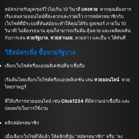
สมัครง่ายรับยูสเซอร์ไวไม่เกิน 10 วินาที
แทงหวย
หากคุณต้องการ
เริ่มเล่นหวยออนไลน์ที่สะดวกและรวดเร็ว การสมัครสมาชิกกับ
เว็บไซต์ที่มีระบบที่ทันสมัยจะทำให้คุณได้รับ ยูสเซอร์ ภายใน 10
วินาที!
ไม่ต้องรอนาน คุณก็สามารถเริ่มต้น
ลุ้นหวย
และเพลิดเพลิน
กับการเล่น
หวยรัฐบาล
,
หวยฮานอย
, หวยลาว และอื่น ๆ ได้ทันที
วิธีสมัคร
เพื่อ
ซื้อหวยรัฐบาล
เลือกเว็บไซต์หรือแอปพลิเคชันที่น่าเชื่อถือ
เริ่มต้นโดยเลือกเว็บไซต์หรือแอปพลิเคชัน เล่น
หวยออนไลน์
หวย
ไทยราษฎร์
ที่ให้บริการหวยออนไลน์ เช่น
Click1234
ที่มีความน่าเชื่อถือ และ
ปลอดภัยในการใช้งาน
คลิกสมัครสมาชิก
เมื่อเลือกเว็บไซต์ได้แล้ว ให้คลิกที่ปุ่ม “สมัครสมาชิก” หรือ “ลง