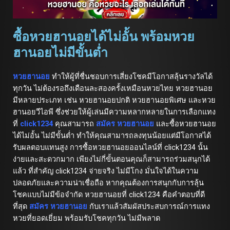
ซื้อหวยฮานอยได้ไม่อั้น พร้อมหวย
ฮานอยไม่มีขั้นต่ำ
หวยฮานอย
ทำให้ผู้ที่ชื่นชอบการเสี่ยงโชคมีโอกาสลุ้นรางวัลได้
ทุกวัน ไม่ต้องรอถึงเดือนละสองครั้งเหมือนหวยไทย หวยฮานอย
มีหลายประเภท เช่น หวยฮานอยปกติ หวยฮานอยพิเศษ และหวย
ฮานอยวีไอพี ซึ่งช่วยให้ผู้เล่นมีความหลากหลายในการเลือกแทง
ที่
click1234
คุณสามารถ
สมัคร หวยฮานอย
และซื้อหวยฮานอย
ได้ไม่อั้น ไม่มีขั้นต่ำ ทำให้คุณสามารถลงทุนน้อยแต่มีโอกาสได้
รับผลตอบแทนสูง การซื้อหวยฮานอยออนไลน์ที่ click1234 นั้น
ง่ายและสะดวกมาก เพียงไม่กี่ขั้นตอนคุณก็สามารถร่วมสนุกได้
แล้ว ที่สำคัญ click1234 จ่ายจริง ไม่มีโกง มั่นใจได้ในความ
ปลอดภัยและความน่าเชื่อถือ หากคุณต้องการสนุกกับการลุ้น
โชคแบบไม่มีข้อจำกัด หวยฮานอยที่ click1234 คือคำตอบที่ดี
ที่สุด
สมัคร หวยฮานอย
กับเราแล้วสัมผัสประสบการณ์การแทง
หวยที่ยอดเยี่ยม พร้อมรับโชคทุกวัน ไม่มีพลาด