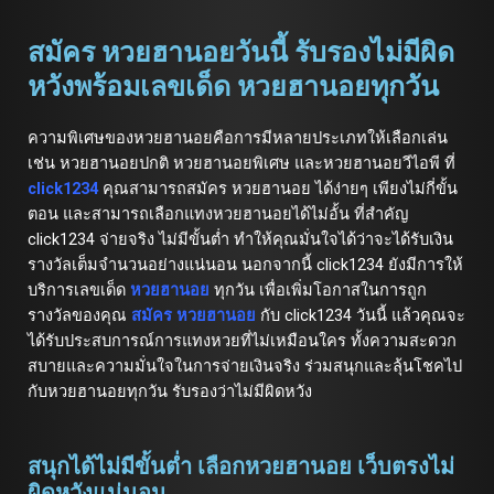
สมัคร หวยฮานอยวันนี้ รับรองไม่มีผิด
หวังพร้อมเลขเด็ด หวยฮานอยทุกวัน
ความพิเศษของหวยฮานอยคือการมีหลายประเภทให้เลือกเล่น
เช่น หวยฮานอยปกติ หวยฮานอยพิเศษ และหวยฮานอยวีไอพี ที่
click1234
คุณสามารถสมัคร หวยฮานอย ได้ง่ายๆ เพียงไม่กี่ขั้น
ตอน และสามารถเลือกแทงหวยฮานอยได้ไม่อั้น ที่สำคัญ
click1234 จ่ายจริง ไม่มีขั้นต่ำ ทำให้คุณมั่นใจได้ว่าจะได้รับเงิน
รางวัลเต็มจำนวนอย่างแน่นอน นอกจากนี้ click1234 ยังมีการให้
บริการเลขเด็ด
หวยฮานอย
ทุกวัน เพื่อเพิ่มโอกาสในการถูก
รางวัลของคุณ
สมัคร หวยฮานอย
กับ click1234 วันนี้ แล้วคุณจะ
ได้รับประสบการณ์การแทงหวยที่ไม่เหมือนใคร ทั้งความสะดวก
สบายและความมั่นใจในการจ่ายเงินจริง ร่วมสนุกและลุ้นโชคไป
กับหวยฮานอยทุกวัน รับรองว่าไม่มีผิดหวัง
สนุกได้ไม่มีขั้นต่ำ เลือกหวยฮานอย เว็บตรงไม่
ผิดหวังแน่นอน