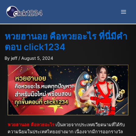
หวยฮานอย คือหวยอะไร ที่นี่มีคำ
ตอบ click1234
By
jeff
/
August 5, 2024
หวยฮานอย คือหวยอะไร
เป็นหวยจากประเทศเวียดนามที่ได้รับ
ความนิยมในประเทศไทยอย่างมาก เนื่องจากมีการออกรางวัล