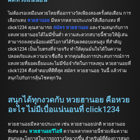
ไม่ต้องรอเหมือนหวยไทยที่ออกรางวัลเพียงสองครั้งต่อเดือน การ
เลือกแทง
หวยฮานอย
มีหลากหลายประเภทให้เลือกแทง ที่
click1234 คุณสามารถ
สมัคร หวยฮานอย
และร่วมสนุกกับการ
แทงหวยฮานอยได้ไม่มีขั้นต่ำ ความสะดวกสบายนี้ช่วยให้ผู้เล่น
สามารถลงทุนน้อยแต่มีโอกาสได้รับผลตอบแทนสูง ที่สำคัญ
click1234 เป็นเว็บตรงที่จ่ายจริง ทำให้คุณมั่นใจได้ในความ
ปลอดภัยและความน่าเชื่อถือ หากคุณต้องการประสบการณ์การ
แทงหวยที่ยอดเยี่ยมและไม่มีข้อจำกัดในการลงทุน หวยฮานอยที่
click1234 คือคำตอบที่ดีที่สุด สมัคร หวยฮานอย วันนี้ แล้วร่วม
สนุกไปกับการลุ้นโชคทุกวัน
สนุกได้ทุกงวดกับ หวยฮานอย คือหวย
อะไร ไม่มีเบื่อแน่นอนที่ click1234
หวยฮานอยมีหลายประเภท เช่น หวยฮานอยปกติ หวยฮานอย
พิเศษ และ
หวยฮานอยวีไอพี
ความหลากหลายนี้ช่วยเพิ่มความ
สนุกและโอกาสในการถูกรางวัลมากขึ้น สำหรับผู้ที่ต้องการสนุก