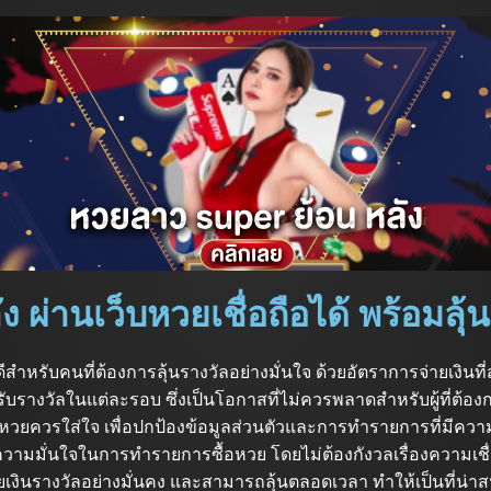
ง ผ่านเว็บหวยเชื่อถือได้ พร้อมล
ดีสำหรับคนที่ต้องการลุ้นรางวัลอย่างมั่นใจ ด้วยอัตราการจ่ายเงินที
ับรางวัลในแต่ละรอบ ซึ่งเป็นโอกาสที่ไม่ควรพลาดสำหรับผู้ที่ต
ผู้เล่นหวยควรใส่ใจ เพื่อปกป้องข้อมูลส่วนตัวและการทำรายการที่มีค
รับความมั่นใจในการทำรายการซื้อหวย โดยไม่ต้องกังวลเรื่องความเชื่อถ
ยเงินรางวัลอย่างมั่นคง และสามารถลุ้นตลอดเวลา ทำให้เป็นที่น