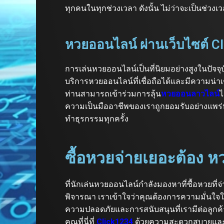
ทุกคนในทุกช่วงเวลา ดังนั้น ไม่ว่าจะเป็นช่
หวยออนไลน์ ผ่านเว็บไซต์ Cli
การเล่นหวยออนไลน์เป็นที่นิยมอย่างสูงในปัจ
บริการหวยออนไลน์ที่เชื่อถือได้และมีความน่าเช
ท่านสามารถเข้าร่วมการลุ้น
หวยออนลาวไลน์
ไ
ความเป็นมืออาชีพของเราถูกยอมรับอย่างแพร่หล
ทำธุรกรรมทุกครั้ง
ซื้อหวยจ่ายเยอะต้อง ห
ที่นักเล่นหวยออนไลน์กำลังมองหาที่ซื้อหวยที่จ
พิจารณา เราเข้าใจว่าคุณต้องการความมั่นใจในกา
ความปลอดภัยและการสนับสนุนที่เรามีต่อลูกค้า
คุณที่นี่ที่
Click1234
ด้วยความสะดวกสบายและคว