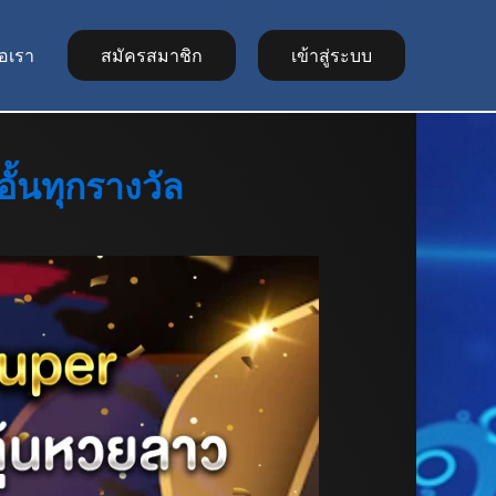
่อเรา
สมัครสมาชิก
เข้าสู่ระบบ
อั้นทุกรางวัล