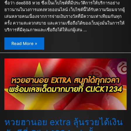
ชื่อว่า dee888 หวย ซึ่งเป็นเว็บไซต์ที่มีประวัติการให้บริการอย่าง
ยาวนานในวงการแทงหวยออนไลน์ เว็บไซต์นี้ได้รับความนิยมจากผู้
เล่นหลายคนเนื่องจากการจ่ายเงินรางวัลที่มีความเท่าเทียมกันทุก
ครั้ง ความสะดวกสบาย และความเชื่อถือได้ของเว็บมุ่งมั่นในการให้
บริการที่มีคุณภาพและเชื่อถือได้ให้แก่ผู้เล่น …
หวย
Read More »
ออนไลน์dee888
เล่น
หวย
ออนไลน์
ที่
สะดวก
และ
ปลอดภัย
Click1234
หวยฮานอย extra ลุ้นรวยได้เงิน