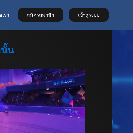
่อเรา
สมัครสมาชิก
เข้าสู่ระบบ
นั้น