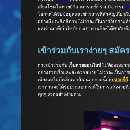
เสี่ยงโชคในหวยยี่กีสามารถเข้าร่วมกิจกรรม
ตา
โอกาสได้รับข้อมูลและข่าวสารที่สำคัญเกี่ยวก
อย่างมีประสิทธิภาพ ไม่ว่าจะเป็นการวิเคราะห์
แค่เข้ามาที่เว็บไซต์ของเราท่านก็จะได้พบกับ
เข้าร่วมกับเราง่ายๆ สมั
การเข้าร่วมกับ
เว็บหวยออนไลน์
ไม่ต้องยุ่งยา
อย่างรวดเร็วและสะดวกสบาย ไม่ว่าจะเป็นการ
เพียงแค่ไม่กี่คลิกเท่านั้น นอกจากนี้เว็บ
หวยยี่กี
เราท่านจะได้รับประสบการณ์ในการเล่นหวยที่
ทุกๆ งวดอย่างง่ายดาย