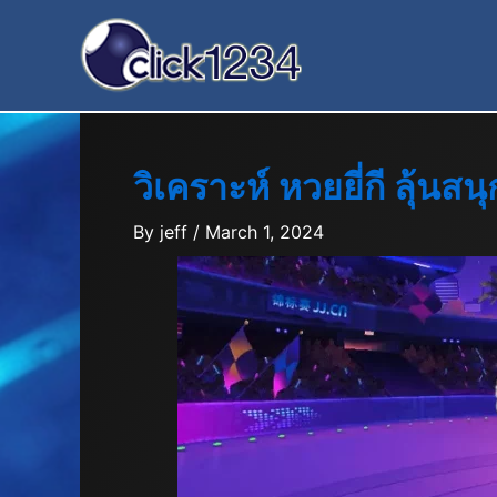
วิเคราะห์ หวยยี่กี ลุ้นส
By
jeff
/
March 1, 2024