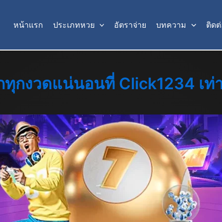
หน้าแรก
ประเภทหวย
อัตราจ่าย
บทความ
ติดต
นุกทุกงวดแน่นอนที่ Click1234 เท่า