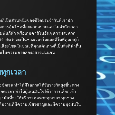
วงก็เป็นส่วนหนึ่งของชีวิตประจำวันที่เรามัก
ทางการลุ้นโชคที่สะดวกสบายและไม่จำกัดเวลา
เดิมพันกีฬา หรือเกมคาสิโนอื่นๆ ความสะดวก
จำกัดว่าจะเป็นช่วงเวลาใดและที่ใดที่คุณอยู่ก็
ยงโชคในขณะที่คุณเดินทางก็เป็นสิ่งที่น่าตื่น
้นที่คุณไม่ควรพลาดลองอย่างแน่นอน
ยทุกเวลา
งชัดเจน ทำให้มีโอกาสได้รับรางวัลสูงขึ้น ทาง
วลา ทำให้ผู้เล่นมั่นใจได้ว่าการเลือกเข้า
ุ่งมั่นที่จะให้บริการคอหวยทุกเวลา ทุกช่วง
ทีมงานที่มีความเชี่ยวชาญและมีความมุ่งมั่นใน