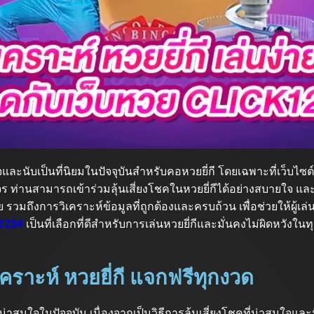
และนับเป็นที่นิยมในปัจจุบันสำหรับคอหวยยี่กี โดยเฉพาะที่เว็บไซต์
 ท่านสามารถเข้าร่วมลุ้นเสี่ยงโชคในหวยยี่กีได้อย่างสบายใจ และ
ย รวมถึงการวิเคราะห์ข้อมูลที่ถูกต้องและครบถ้วน เพื่อช่วยให้ผู้
k1234
เป็นที่เลือกที่ดีสำหรับการเล่นหวยยี่กีและมั่นคงไม่ผิดหวังในทุกคร
เคราะห์ หวยยี่กี แจกฟรีทุกงวด
าสนใจในปัจจุบัน เนื่องจากเป็นวิธีการลุ้นเสี่ยงโชคที่น่าสนใจแล