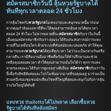
สมัครสมาชิกวันนี้ ลุ้นหวยรัฐบาลได้
ทันทีทุกเวลาตลอด 24 ชั่วโมง
การลุ้นโชคกับ
หวย
รัฐบาล
ไม่เคยง่ายและสนุกขนาดนี้มาก่อน!
หากคุณกำลังมองหาที่ที่จะให้คุณสามารถลุ้นหวยได้ทุกเวลา
ตลอด 24 ชั่วโมง ไม่ควรพลาดที่จะ
สมัครสมาชิก
กับเราในวันนี้
เมื่อคุณสมัครสมาชิกกับเรา คุณจะได้รับประสบการณ์การแทง
หวยที่ไม่เหมือนใคร ด้วยระบบที่ทันสมัยและปลอดภัย ทำให้คุณ
สามารถแทง
หวย
รัฐบาล
ได้ทุกที่ทุกเวลา ไม่ว่าจะเป็นกลางวันหรือ
กลางคืน เรามีทีมงานมืออาชีพที่พร้อมให้คำปรึกษาและช่วย
เหลือคุณตลอดเวลา ทำให้คุณสามารถมั่นใจได้ว่า ทุกการแทง
หวยของคุณจะได้รับการดูแลอย่างดีเยี่ยม
สมัครสมาชิก
กับเราวัน
นี้เพื่อรับสิทธิพิเศษและโปรโมชั่นมากมายที่รอคุณอยู่ มาร่วมเป็น
ส่วนหนึ่งของชุมชนนักเสี่ยงโชคที่ใหญ่ที่สุดและสนุกไปกับการลุ้น
รางวัลใหญ่ได้ทันที
แทงหวย thailottoได้ไม่พลาด เลือกซื้อหวย
รัฐบาลได้ทันทีหลังสมัคร