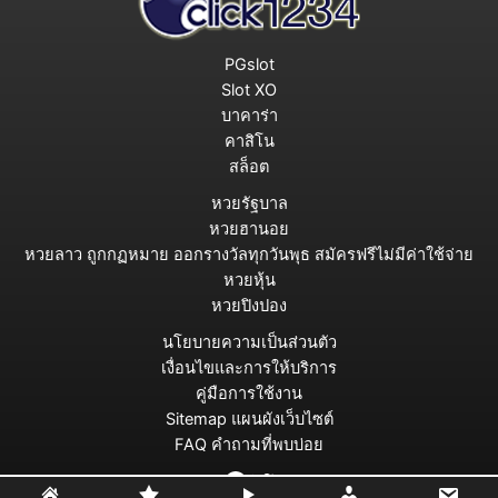
PGslot
Slot XO
บาคาร่า
คาสิโน
สล็อต
หวยรัฐบาล
หวยฮานอย
หวยลาว ถูกกฏหมาย ออกรางวัลทุกวันพุธ สมัครฟรีไม่มีค่าใช้จ่าย
หวยหุ้น
หวยปิงปอง
นโยบายความเป็นส่วนตัว
เงื่อนไขและการให้บริการ
คู่มือการใช้งาน
Sitemap แผนผังเว็บไซต์
FAQ คำถามที่พบบ่อย