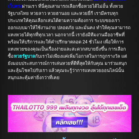
เว็บตรง
ผ่านเรา ที่นี่คุณสามารถเลือกซื้อหวยได้ไม่อั้น ทั้งหวย
รัฐบาลไทย หวยลาว หวยฮานอย และหวยยี่กี เรามีครบทุก
ประเภทให้คุณเลือกเล่นได้ตามความต้องการ ระบบของเรา
ออกแบบมาให้ใช้งานง่าย ปลอดภัย และมั่นคง ทำให้คุณสามารถ
แทงหวยได้ทุกที่ทุกเวลา นอกจากนี้ เรายังมีทีมงานมืออาชีพที่
พร้อมให้บริการและให้คำปรึกษาตลอด 24 ชั่วโมง เพื่อให้การ
แทงหวยของคุณเป็นเรื่องง่ายและสะดวกสบายยิ่งขึ้น การเลือก
ซื้อ
หวยรัฐบาล
กับเราไม่เพียงแค่เพิ่มโอกาสในการถูกรางวัล แต่
ยังมอบประสบการณ์การเล่นหวยที่ดีที่สุดให้กับคุณ มาร่วมสนุก
และลุ้นโชคไปกับเรา แล้วคุณจะรู้ว่าการแทงหวยออนไลน์นั้น
สนุกและคุ้มค่ายิ่งกว่าที่เคย