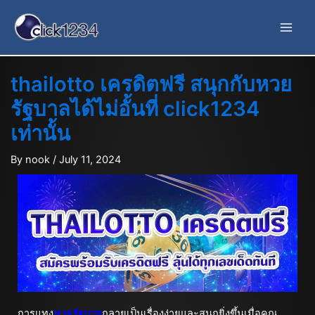
thailotto เครดิตฟรี สนุกกับหวย
รัฐบาลได้ไม่อั้นที่ click1234
เท่านั้น
By
nook
/
July 11, 2024
การแทง
หวย
รัฐบาล
กลายเป็นเรื่องง่ายและสนุกยิ่งขึ้นเมื่อคุณ