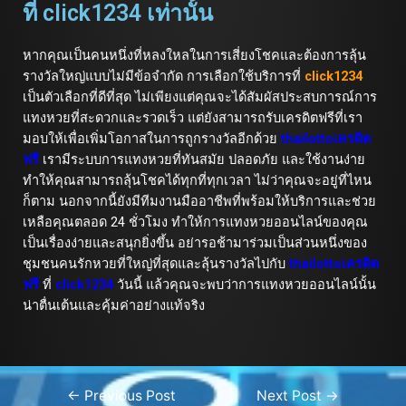
ที่ click1234 เท่านั้น
หากคุณเป็นคนหนึ่งที่หลงใหลในการเสี่ยงโชคและต้องการลุ้น
รางวัลใหญ่แบบไม่มีข้อจำกัด การเลือกใช้บริการที่
click1234
เป็นตัวเลือกที่ดีที่สุด ไม่เพียงแต่คุณจะได้สัมผัสประสบการณ์การ
แทงหวยที่สะดวกและรวดเร็ว แต่ยังสามารถรับเครดิตฟรีที่เรา
มอบให้เพื่อเพิ่มโอกาสในการถูกรางวัลอีกด้วย
thailottoเครดิต
ฟรี
เรามีระบบการแทงหวยที่ทันสมัย ปลอดภัย และใช้งานง่าย
ทำให้คุณสามารถลุ้นโชคได้ทุกที่ทุกเวลา ไม่ว่าคุณจะอยู่ที่ไหน
ก็ตาม นอกจากนี้ยังมีทีมงานมืออาชีพที่พร้อมให้บริการและช่วย
เหลือคุณตลอด
24
ชั่วโมง ทำให้การแทงหวยออนไลน์ของคุณ
เป็นเรื่องง่ายและสนุกยิ่งขึ้น อย่ารอช้ามาร่วมเป็นส่วนหนึ่งของ
ชุมชนคนรักหวยที่ใหญ่ที่สุดและลุ้นรางวัลไปกับ
thailottoเครดิต
ฟรี
ที่
click1234
วันนี้ แล้วคุณจะพบว่าการแทงหวยออนไลน์นั้น
น่าตื่นเต้นและคุ้มค่าอย่างแท้จริง
←
Previous Post
Next Post
→