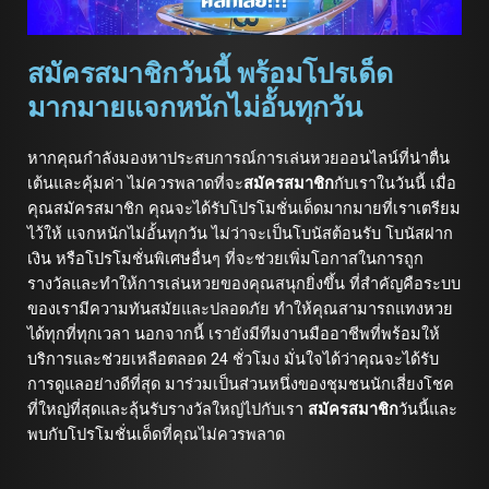
สมัครสมาชิกวันนี้ พร้อมโปรเด็ด
มากมายแจกหนักไม่อั้นทุกวัน
หากคุณกำลังมองหาประสบการณ์การเล่นหวยออนไลน์ที่น่าตื่น
เต้นและคุ้มค่า ไม่ควรพลาดที่จะ
สมัครสมาชิก
กับเราในวันนี้ เมื่อ
คุณสมัครสมาชิก คุณจะได้รับโปรโมชั่นเด็ดมากมายที่เราเตรียม
ไว้ให้ แจกหนักไม่อั้นทุกวัน ไม่ว่าจะเป็นโบนัสต้อนรับ โบนัสฝาก
เงิน หรือโปรโมชั่นพิเศษอื่นๆ ที่จะช่วยเพิ่มโอกาสในการถูก
รางวัลและทำให้การเล่นหวยของคุณสนุกยิ่งขึ้น ที่สำคัญคือระบบ
ของเรามีความทันสมัยและปลอดภัย ทำให้คุณสามารถแทงหวย
ได้ทุกที่ทุกเวลา นอกจากนี้ เรายังมีทีมงานมืออาชีพที่พร้อมให้
บริการและช่วยเหลือตลอด 24 ชั่วโมง มั่นใจได้ว่าคุณจะได้รับ
การดูแลอย่างดีที่สุด มาร่วมเป็นส่วนหนึ่งของชุมชนนักเสี่ยงโชค
ที่ใหญ่ที่สุดและลุ้นรับรางวัลใหญ่ไปกับเรา
สมัครสมาชิก
วันนี้และ
พบกับโปรโมชั่นเด็ดที่คุณไม่ควรพลาด