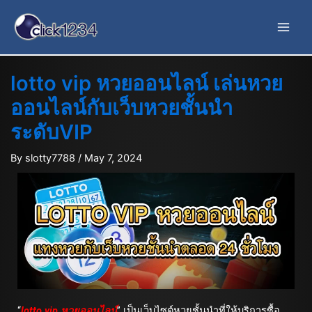
lotto vip หวยออนไลน์ เล่นหวย
ออนไลน์กับเว็บหวยชั้นนำ
ระดับVIP
By
slotty7788
/
May 7, 2024
“
lotto vip หวยออนไลน์
” เป็นเว็บไซต์หวยชั้นนำที่ให้บริการซื้อ