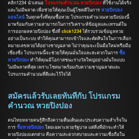
คลิก1234 นำเสนอ
โปรแกรมคำนวณ หวยปิงปอง
ที่ใช้งานได้จริง
และไม่มีพลาด เพื่อช่วยให้คุณเป็นผู้โชคดีในการ
หวยปิงปอง
ออนไลน์
ในทุกครั้งที่คุณซื้อหวย โปรแกรมคำนวณหวยปิงปองนี้
มาพร้อมกับความสามารถในการวิเคราะห์ข้อมูลและเทรนด์ใน
การออกผลหวยปิงปอง ซึ่งที่
click1234
ได้รวบรวมข้อมูลหวย
อย่างเป็นระบบ ทำให้คุณสามารถเข้าใจและตัดสินใจในการเลือก
หมายเลขหวยได้อย่างชาญฉลาด ไม่ว่าคุณจะเป็นมือใหม่หรือมือ
เซี่ยงซี่ง โปรแกรมนี้จะช่วยให้คุณมั่นใจและสะดวกในการ
ซื้อ
หวยปิงปอง
ทำให้คุณมีโอกาสชนะรางวัลใหญ่อย่างมั่นใจแบบ
ไม่มีพลาดที่สุด เพราะโชคมาพร้อมกับความชาญฉลาดและ
โปรแกรมคำนวณที่ดีและไว้ใจได้
สมัครแล้วรับเลยทันทีกับ โปรแกรม
คำนวณ หวยปิงปอง
คนไทยหลายคนรู้สึกถึงความตื่นเต้นและประสบความสำเร็จใน
การ
ซื้อหวยปิงปอง
โดยเฉพาะหวยรัฐบาล แต่สิ่งที่มักจะทำให้
หวยปิงปองแตกต่าง คือความสะดวกสบายและความเชื่อถือใน