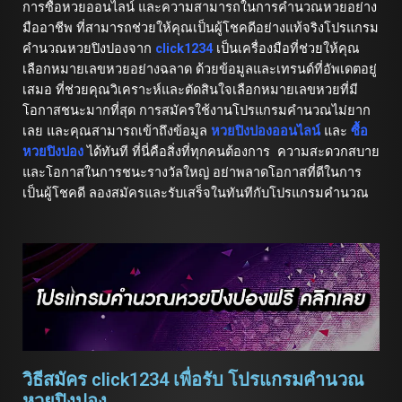
การซื้อหวยออนไลน์ และความสามารถในการคำนวณหวยอย่าง
มืออาชีพ ที่สามารถช่วยให้คุณเป็นผู้โชคดีอย่างแท้จริงโปรแกรม
คำนวณหวยปิงปองจาก
click1234
เป็นเครื่องมือที่ช่วยให้คุณ
เลือกหมายเลขหวยอย่างฉลาด ด้วยข้อมูลและเทรนด์ที่อัพเดตอยู่
เสมอ ที่ช่วยคุณวิเคราะห์และตัดสินใจเลือกหมายเลขหวยที่มี
โอกาสชนะมากที่สุด การสมัครใช้งานโปรแกรมคำนวณไม่ยาก
เลย และคุณสามารถเข้าถึงข้อมูล
หวยปิงปองออนไลน์
และ
ซื้อ
หวยปิงปอง
ได้ทันที ที่นี่คือสิ่งที่ทุกคนต้องการ ความสะดวกสบาย
และโอกาสในการชนะรางวัลใหญ่ อย่าพลาดโอกาสที่ดีในการ
เป็นผู้โชคดี ลองสมัครและรับเสร็จในทันทีกับโปรแกรมคำนวณ
วิธีสมัคร click1234 เพื่อรับ โปรแกรมคำนวณ
หวยปิงปอง