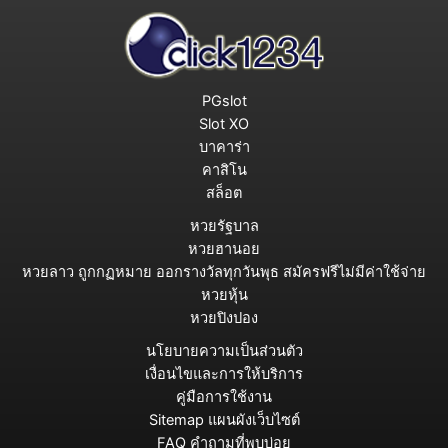
PGslot
Slot XO
บาคาร่า
คาสิโน
สล็อต
หวยรัฐบาล
หวยฮานอย
หวยลาว ถูกกฏหมาย ออกรางวัลทุกวันพุธ สมัครฟรีไม่มีค่าใช้จ่าย
หวยหุ้น
หวยปิงปอง
นโยบายความเป็นส่วนตัว
เงื่อนไขและการให้บริการ
คู่มือการใช้งาน
Sitemap แผนผังเว็บไซต์
FAQ คำถามที่พบบ่อย