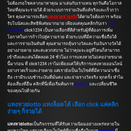
ไม่ต้องรอโชคลาภมาหาคุณ มาเล่นกับเราแทน ทุกวันคือโอกาส
ใหม่ที่คุณจะรวยได้ ด้วยระบบการจ่ายเงินที่แท้จริงและเร็วกว่า
ใคร คุณสามารถเลือก
แทงหวยจ่ายจริง
ได้ตามใจต้องการ พร้อม
รับโบนัสและสิทธิพิเศษมากมาย เพียงแค่คุณคลิกกับเรา
หวย
ออนไลน์
click1234 เป็นทางเลือกที่ดีสำหรับผู้ที่ต้องการเพิ่ม
โอกาสในการก้าวไปสู่ความรวย ด้วยระบบที่มีความเชื่อถือได้
และการจ่ายเงินทันที คุณสามารถลุ้นรางวัลและรับเงินรางวัลได้
อย่างง่ายดาย และสะดวกสบาย ไม่ว่าคุณจะอยู่ที่ไหนก็สามารถ
เข้าถึงและเล่นได้ตลอด 24 ชั่วโมง การแทงหวยไม่เคยง่ายขนาด
นี้มาก่อน ที่ click1234 เราไม่เพียงแค่ให้บริการแทง
หวยออนไลน์
อย่างรวดเร็วและง่ายดาย แต่เรายังเป็นเว็บไซต์ที่มีความน่าเชื่อ
ถือ เรามีระบบชำระเงินที่มั่นคง และจ่ายรางวัลจริง ทุกครั้ง ทำไม
ต้องเสี่ยงที่อื่น คลิกที่นี่เพื่อเริ่มต้นการ
แทงหวย
และเปลี่ยนชีวิต
ของคุณไปด้วยกัน
แทงหวยlotto แทงล็อตโต้ เลือก click แค่คลิก
ง่ายๆ ก็รวยได้
แทงหวยlotto
เป็นกิจกรรมที่ได้รับความนิยมอย่างแพร่หลายใน
หมู่ชาวไทย แต่การเลือกเว็บไซต์ที่น่าเชื่อถือในการ
แทงหวย
มี