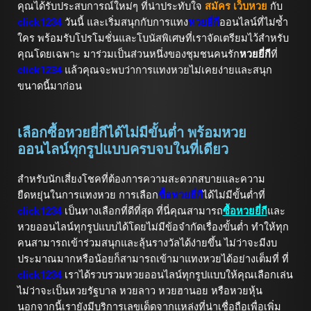
คุณได้รับประสบการณ์ใหม่ๆ ที่น่าประทับใจ
สมัคร เว็บหวย
กับ
click1234
วันนี้ และเริ่มสนุกกับการแทง
หวยยี่กี
ออนไลน์ที่ไม่ซ้ำ
ใคร พร้อมรับโปรโมชั่นและโบนัสพิเศษที่เราจัดเตรียมไว้สำหรับ
คุณโดยเฉพาะ มาร่วมเป็นส่วนหนึ่งของชุมชนคนรัก
หวยยี่กี
ที่
click1234
แล้วคุณจะพบว่าการแทงหวยไม่เคยง่ายและสนุก
ขนาดนี้มาก่อน
เลือกซื้อหวยยี่กีได้ไม่มีขั้นต่ำ พร้อมหวย
ออนไลน์ทุกรูปแบบครบจบในที่เดียว
สำหรับนักเสี่ยงโชคที่ต้องการความสะดวกสบายและความ
ยืดหยุ่นในการแทงหวย การเลือก
ซื้อหวยยี่กี
ได้ไม่มีขั้นต่ำที่
click1234
เป็นทางเลือกที่ดีที่สุด ที่นี่คุณสามารถ
ซื้อหวยยี่กี
และ
หวยออนไลน์ทุกรูปแบบได้โดยไม่มีข้อจำกัดเรื่องขั้นต่ำ ทำให้ทุก
คนสามารถเข้าร่วมสนุกและลุ้นรางวัลได้ง่ายขึ้น ไม่ว่าจะมีงบ
ประมาณมากหรือน้อยก็สามารถเข้ามาแทงหวยได้อย่างเต็มที่ ที่
click1234
เราได้รวบรวมหวยออนไลน์ทุกรูปแบบให้คุณเลือกเล่น
ไม่ว่าจะเป็นหวยรัฐบาล หวยลาว หวยฮานอย หรือหวยหุ้น
นอกจากนี้เรายังมีบริการเลขเด็ดจากแหล่งที่น่าเชื่อถือเพื่อเพิ่ม