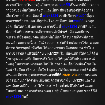
เพราะมีโอกาสในการลุ้นโชคทุกงวด
หวยยี่กี
เป็นหวยที่มีการออก
รางวัลบ่อยที่สุดในแต่ละวัน และเป็นที่ชื่นชอบของผู้ที่ต้องการ
เสี่ยงโชคอย่างต่อเนื่อง ที่
click1234
เรามีบริการ
หวยยี่กี
ที่คุณ
สามารถเข้าร่วมเล่นได้ทุกวัน โดยเรามีเลขเด็ด
หวยยี่กี
แจกทุก
งวด เพื่อให้คุณมีโอกาสชนะมากขึ้น ที่
click1234
เรามีทีมงาน
มืออาชีพที่คอยหาเลขเด็ดจากแหล่งที่น่าเชื่อถือ และมีการ
วิเคราะห์ข้อมูลอย่างละเอียดเพื่อให้คุณได้รับเลขเด็ดที่มีความ
แม่นยำ นอกจากนี้ เรายังมีระบบการเล่นที่ง่ายต่อการใช้งาน และ
มีการบริการลูกค้าที่พร้อมให้ความช่วยเหลือตลอด 24 ชั่วโมง
การเข้าร่วมเล่น
หวยยี่กี
กับ
click1234
ไม่เพียงแต่ทำให้คุณได้ลุ้น
โชคทุกงวด แต่ยังเป็นการเปิดโอกาสให้คุณได้รับประสบการณ์
ใหม่ๆ ในการเล่นหวยออนไลน์ ไม่ว่าคุณจะเป็นนักเสี่ยงโชคมือ
ใหม่หรือมืออาชีพ เรามั่นใจว่าคุณจะได้รับประสบการณ์ที่น่าตื่น
เต้นและมีความสุขกับการเล่น
หวยยี่กี
ที่
click1234
อย่างแน่นอน
เข้าร่วมกับเราได้ง่ายๆ เพียงสมัครสมาชิกที่
click1234
และรับ
เลขเด็ด
หวยยี่กี
จากเราได้ทุกงวด พร้อมทั้งยังมีโปรโมชั่นและ
โบนัสพิเศษมากมายที่รอคุณอยู่ มาลุ้นโชคและสนุกกับ
หวยยี่กี
ที่
click1234
วันนี้