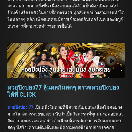
สะดวกสบายมากยิ่งขึ้น เนื่องจากคุณไม่จำเป็นต้องเดินทางไป
ร้านค้าหรือรอคิวในการซื้อบัตรหวย ทุกสิ่งทุกอย่างสามารถทำได้
ในหลายๆ คลิก เพียงแค่คุณมีการเชื่อมต่ออินเทอร์เน็ต และบัญชี
ธนาคารที่สามารถทำรายการซื้อได้
หวยปิงปอง77 ลุ้นผลกันสดๆ ตรวจหวยปิงปอง
ได้ที่ CLICK
หวยปิงปอง 77
เป็นหนึ่งในหวยที่มีความนิยมและเสี่ยงโชคอย่าง
มากในวงการหวยของเรา นับว่าเป็นกิจกรรมที่ทุกคนรอคอยและ
ติดตามผลตรวจหวยอย่างต่อเนื่อง ด้วยรูปแบบการจับสลากแบบ
สดๆ ที่สร้างความตื่นเต้นและมีความตรงข้ามกับการรอคอย