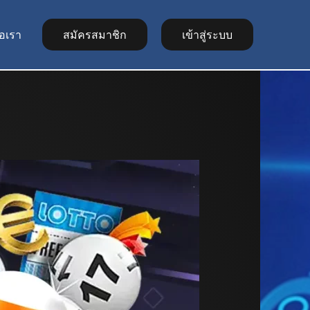
่อเรา
สมัครสมาชิก
เข้าสู่ระบบ