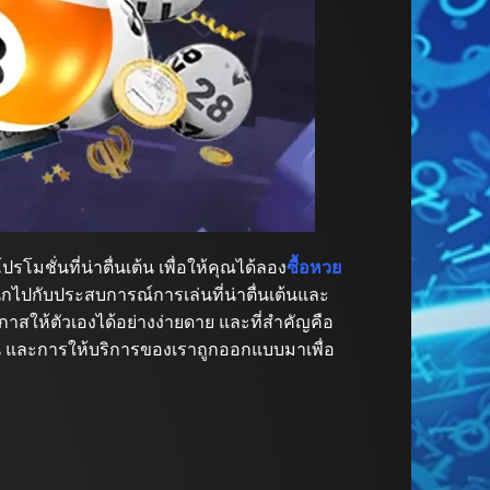
รโมชั่นที่น่าตื่นเต้น เพื่อให้คุณได้ลอง
ซื้อหวย
ุกไปกับประสบการณ์การเล่นที่น่าตื่นเต้นและ
าสให้ตัวเองได้อย่างง่ายดาย และที่สำคัญคือ
น และการให้บริการของเราถูกออกแบบมาเพื่อ