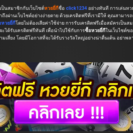
รเป็นสมาชิกกับเว็บไซต์
หวยยี่กี
ชื่อ
click1234
อย่างทันที การเล่นหวย
นเว็บไซต์อย่างง่ายดาย ด้วยเครดิตฟรีที่เรามีให้ คุณสามารถเริ
้อหวยยี่กี
โดยไม่ต้องเสียค่าใช้จ่าย การรับเครดิตฟรีเมื่อสมัครเป็นส
ได้รับเครดิตฟรีทันที เพื่อนำไปใช้กับการ
ซื้อหวยยี่กี
ในเว็บไซต์ขอ
ามเสี่ยง โดยมีโอกาสที่จะได้รับรางวัลใหญ่อย่างน่าตื่นเต้น อย่าพล