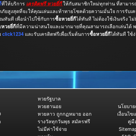
ี
ที่ให้บริการ
เครดิตฟรี หวยยี่กี
ให้กับสมาชิกใหม่ทุกท่าน ที่สามาร
ัยสูงสุดที่จะให้คุณเล่นและท้าทายโชคด้วยความมั่นใจ การรับเครดิ
ณทันที เพื่อนำไปใช้กับการ
ซื้อหวยยี่กี
ได้ทันที ไม่ต้องใช้เงินจริง ไม่ม
ย
หวยยี่กี
ที่มีความน่าสนใจและมากมายที่คุณสามารถเลือกเล่นได้ พร
บ
click1234
และรับเครดิตฟรีเพื่อเริ่มต้นการ
ซื้อหวยยี่กี
ได้ทันที ใช
หวยรัฐบาล
หวยฮานอย
นโยบายค
O
หวยลาว ถูกกฏหมาย ออก
เงื่อนไข
า
รางวัลทุกวันพุธ สมัครฟรี
คู่
ไม่มีค่าใช้จ่าย
Sitemap