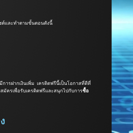
ไซต์และทำตามขั้นตอนดังนี้
มีการฝากเงินเพิ่ม เครดิตฟรีนี้เป็นโอกาสที่ดีที่
ะสมัครเพื่อรับเครดิตฟรีและสนุกไปกับการ
ซื้อ
มง