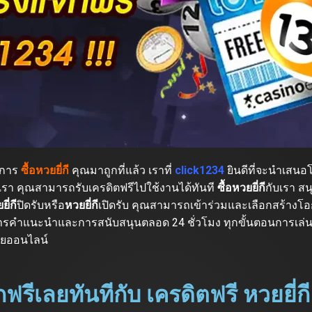
บการ
ซื้อหวยยี่กี
คุณมาถูกที่แล้ว เราที่
click1234
ยินดีที่จะนำเสนอโป
บเรา คุณสามารถรับเครดิตฟรีไปใช้งานได้ทันที
ซื้อหวยยี่กี
กับเรา สน
ี่กี
ปิดรับหรือ
หวยยี่กี
เปิดรับ คุณสามารถเข้าร่วมและเลือกสร้างโอก
ิการคำแนะนำและการสนับสนุนตลอด 24 ชั่วโมง ทุกขั้นตอนการเล่
หวยออนไลน์
รีเลยทันทีกับ เครดิตฟรี หวยยี่กี