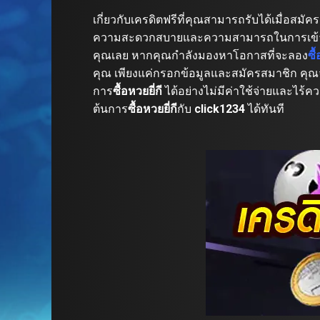
เกี่ยวกับเครดิตฟรีที่คุณสามารถรับได้เมื่อสมัค
ความสะดวกสบายและความสามารถในการเข้าถึงผ่า
คุณเลย หากคุณกำลังมองหาโอกาสที่จะลอง
ซื
คุณ เพียงแค่กรอกข้อมูลและสมัครสมาชิก คุณจะ
การ
ซื้อหวยยี่กี
ได้อย่างไม่มีค่าใช้จ่ายและไร้คว
ต้นการ
ซื้อหวยยี่กี
กับ
click1234
ได้ทันที