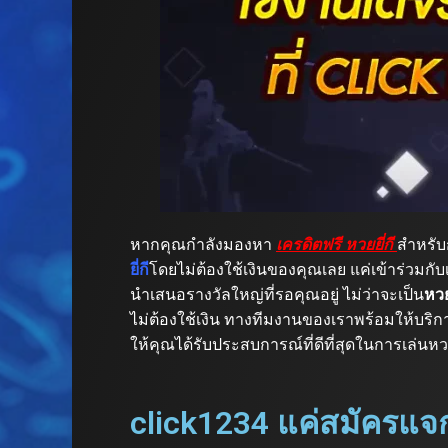
หากคุณกำลังมองหา
เครดิตฟรี หวยยี่กี
สำหรั
ยี่กี
โดยไม่ต้องใช้เงินของคุณเลย แค่เข้าร่วมกั
นำเสนอรางวัลใหญ่ที่รอคุณอยู่ ไม่ว่าจะเป็น
หวยย
ไม่ต้องใช้เงิน ทางทีมงานของเราพร้อมให้บร
ให้คุณได้รับประสบการณ์ที่ดีที่สุดในการเล่น
click1234 แค่สมัครแจกฟ