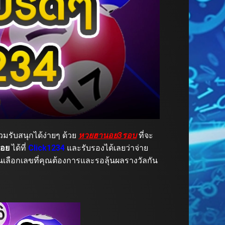
มรับสนุกได้ง่ายๆ ด้วย
หวยฮานอย3รอบ
ที่จะ
อย
ได้ที่
Click1234
และรับรองได้เลยว่าจ่าย
เลือกเลขที่คุณต้องการและรอลุ้นผลรางวัลกัน