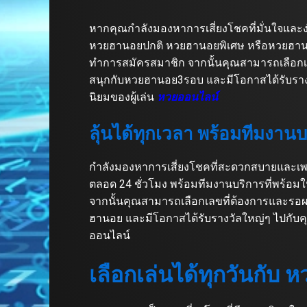
หากคุณกำลังมองหาการเสี่ยงโชคที่มั่นใจและง
หวยฮานอยปกติ หวยฮานอยพิเศษ หรือหวยฮานอยVI
ทำการสมัครสมาชิก จากนั้นคุณสามารถเลือกเล
สนุกกับหวยฮานอย3รอบ และมีโอกาสได้รับรางวัล
นิยมของผู้เล่น
หวยออนไลน์
ลุ้นได้ทุกเวลา พร้อมทีมงา
กำลังมองหาการเสี่ยงโชคที่สะดวกสบายและเพ
ตลอด 24 ชั่วโมง พร้อมทีมงานบริการที่พร้อมใ
จากนั้นคุณสามารถเลือกเลขที่ต้องการและรอผ
ฮานอย และมีโอกาสได้รับรางวัลใหญ่ๆ ไปกับคุณ 
ออนไลน์
เลือกเล่นได้ทุกวันกับ 