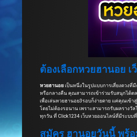
ต้องเลือกหวยฮานอย เว็
หวยฮานอย
เป็นหนึ่งในรูปแบบการเสี่ยงดวงที
หรือกลางคืน คุณสามารถเข้าร่วมรับสนุกได้ตลอด 
เพื่อเล่นหวยฮานอย3รอบก็ง่ายดาย แค่คุณเข้าสู่
โดยไม่ต้องรอนาน เพราะสามารถรับผลรางวัลได
ทุกวัน ที่
Click1234
เว็บหวยออนไลน์ที่มีระบบที
สมัคร ฮานอยวันนี้ พร้