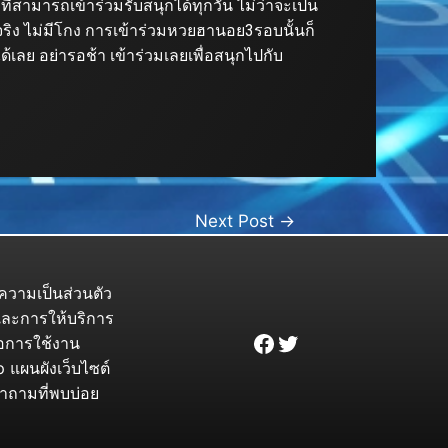
่สามารถเข้าร่วมรับสนุกได้ทุกวัน ไม่ว่าจะเป็น
ริง ไม่มีโกง การเข้าร่วมหวยฮานอย3รอบนั้นก็
เลย อย่ารอช้า เข้าร่วมเลยเพื่อสนุกไปกับ
Next Post
→
วามเป็นส่วนตัว
และการให้บริการ
มือการใช้งาน
 แผนผังเว็บไซต์
ำถามที่พบบ่อย