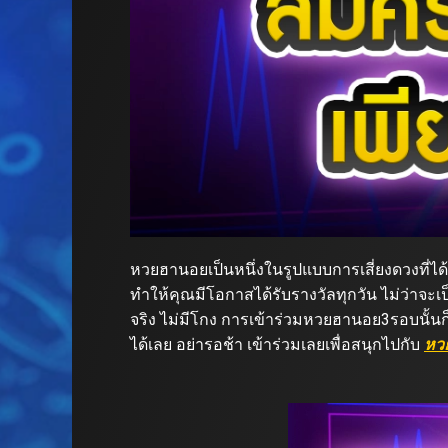
หวยฮานอยเป็นหนึ่งในรูปแบบการเสี่ยงดวงที่ไ
ทำให้คุณมีโอกาสได้รับรางวัลทุกวัน ไม่ว่าจะ
จริง ไม่มีโกง การเข้าร่วมหวยฮานอย3รอบนั้นก็ง
ได้เลย อย่ารอช้า เข้าร่วมเลยเพื่อสนุกไปกับ
หว