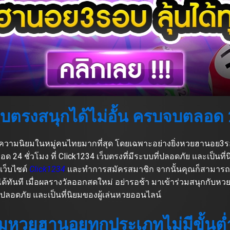
บตรงสนุกได้ไม่อั้น ครบจบตลอด 2
่มีความนิยมในหมู่คนไทยมากที่สุด โดยเฉพาะอย่างยิ่งหวยฮานอย3รอบ
24 ชั่วโมง ที่ Click1234 เว็บตรงที่มีระบบที่ปลอดภัย และเป็นที่น
เว็บไซต์
Click1234
และทำการสมัครสมาชิก จากนั้นคุณก็สามารถเ
้ทันที เมื่อผลรางวัลออกสดใหม่ อย่ารอช้า มาเข้าร่วมสนุกกับห
่ปลอดภัย และเป็นที่นิยมของผู้เล่นหวยออนไลน์
อมหวยฮานอยทุกประเภทไม่มีขั้นต่