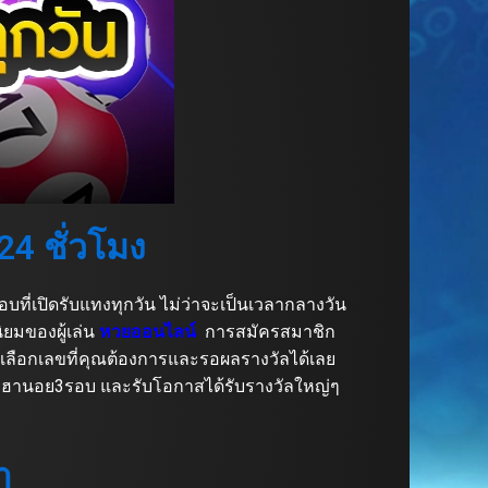
4 ชั่วโมง
ที่เปิดรับแทงทุกวัน ไม่ว่าจะเป็นเวลากลางวัน
ิยมของผู้เล่น
หวยออนไลน์
การสมัครสมาชิก
ลือกเลขที่คุณต้องการและรอผลรางวัลได้เลย
วยฮานอย3รอบ และรับโอกาสได้รับรางวัลใหญ่ๆ
ำ