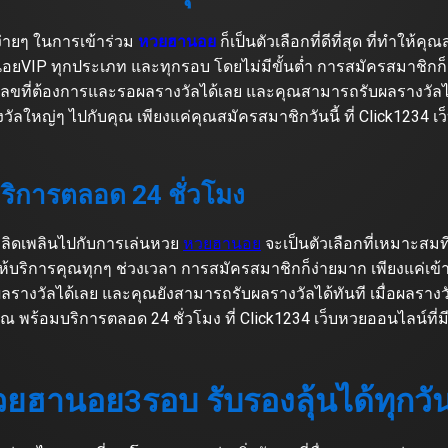
่ายๆ ในการเข้าร่วม
หวยฮานอย
ก็เป็นตัวเลือกที่ดีที่สุด ที่ทำให้
P ทุกประเภท และทุกรอบ โดยไม่มีขั้นต่ำ การสมัครสมาชิกก็ง่าย
ขที่ต้องการและรอผลรางวัลได้เลย และคุณสามารถรับผลรางวัลได
ใหญ่ๆ ไปกับคุณ เพียงแค่คุณสมัครสมาชิกวันนี้ ที่ Click1234 เว็
นบริการตลอด
24 ชั่วโมง
ลิดเพลินไปกับการเล่นหวย
หวยฮานอย
จะเป็นตัวเลือกที่เหมาะสมที
ห้บริการคุณทุกๆ ช่วงเวลา การสมัครสมาชิกก็ง่ายมาก เพียงแค่เข้
ลรางวัลได้เลย และคุณยังสามารถรับผลรางวัลได้ทันที เมื่อผลร
พร้อมบริการตลอด 24 ชั่วโมง ที่ Click1234 เว็บหวยออนไลน์ที่มี
หวยฮานอย3รอบ รับรองลุ้นได้ทุกวัน