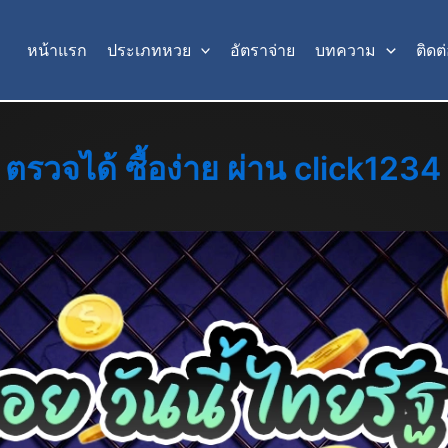
หน้าแรก
ประเภทหวย
อัตราจ่าย
บทความ
ติดต
ตรวจได้ ซื้อง่าย ผ่าน click1234