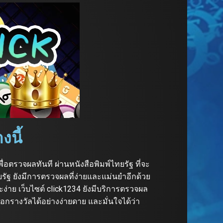
งนี้
พื่อตรวจผลทันที ผ่านหนังสือพิมพ์ไทยรัฐ ที่จะ
ัฐ ยังมีการตรวจผลที่ง่ายและแม่นยำอีกด้วย
ง่าย เว็บไซต์ click1234 ยังมีบริการตรวจผล
รางวัลได้อย่างง่ายดาย และมั่นใจได้ว่า