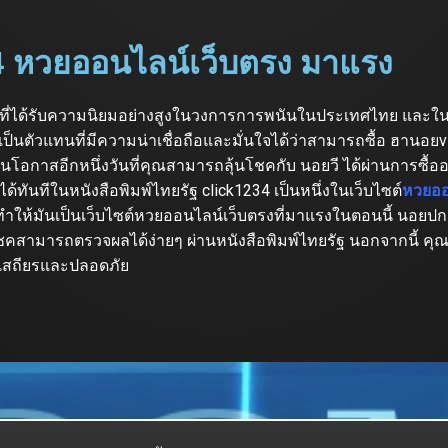
4 หวยออนไลน์เว็บตรง มาแรง
คที่ได้รับความนิยมอย่างสูงในวงการการพนันในประเทศไทย และในว
่เป็นตัวแทนที่มีความน่าเชื่อถือและมั่นใจได้ว่าสามารถซื้อ ฮานอย
็นโอกาสอีกหนึ่งวันที่คุณสามารถลุ้นโชคกับ นอยวี ได้ผ่านการซื้
้ทันทีในหนังสือพิมพ์ไทยรัฐ click1234 เป็นหนึ่งในเว็บไซต์
หวยออ
ห้มันเป็นเว็บไซต์หวยออนไลน์เว็บตรงที่มาแรงในตอนนี้ นอยปกติ 
ชคสามารถตรวจผลได้ง่ายๆ ผ่านหนังสือพิมพ์ไทยรัฐ นอกจากนี้ ค
ี่เสถียรและปลอดภัย