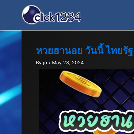
หวยฮานอย วันนี้ ไทยรัฐ 
By
jo
/
May 23, 2024