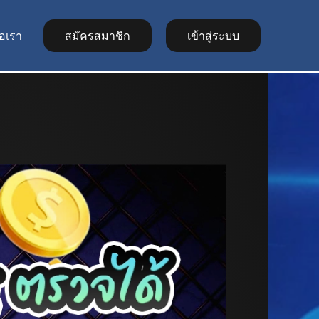
่อเรา
สมัครสมาชิก
เข้าสู่ระบบ