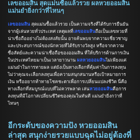
เลขออมสิน สุดแม่นซื้อแล้วรวย ผลหวยออมสิน
แม่นยำยิ่งกว่าที่ไหนๆ
เลขออมสิน
สุดแม่นซื้อแล้วรวย เป็นความจริงที่ได้รับการยืนยัน
จากผู้เล่นหวยทั่วประเทศ เหตุผลที่
เลขออมสิน
ถือเป็นเลขหวยที่
น่าเชื่อถืออย่างไม่ต้องสงสัยนั้น อาจค้นพบจากความเชี่ยวชาญ
และประสบการณ์ของนักหวยที่ได้รับรางวัลสูง หรือจากความ
ซื่อสัตย์และความน่าเชื่อถือของออมสิน ที่ให้บริการด้านการเงิน
ในประเทศไทยมาเป็นเวลายาวนาน
ผลหวยออมสิน
ไม่เพียงแค่
แม่นยำในการทายผล แต่ยังเป็นทางเลือกที่คุ้มค่าในการลงทุน
ไม่ว่าคุณจะเลือกลงทุนเพื่อความสนุกสนานหรือเป้าหมายการ
เงิน หรืออยากท้าทายโชคชะตาเพื่อการเปลี่ยนแปลงชีวิต นี่คือ
ทางเลือกที่สมบูรณ์แบบที่ไม่ควรพลาด เล่น
หวยออมสิน
คือการ
ลงทุนที่มีโอกาสเปลี่ยนชีวิตของคุณในทันที แม่นยำยิ่งกว่าที่
ไหนๆ
อีกระดับของความปัง หวยออมสิน
ล่าสุด สนุกง่ายรวยแบบฉุดไม่อยู่ต้องที่