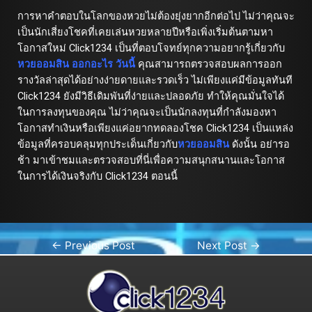
การหาคำตอบในโลกของหวยไม่ต้องยุ่งยากอีกต่อไป ไม่ว่าคุณจะ
เป็นนักเสี่ยงโชคที่เคยเล่นหวยหลายปีหรือเพิ่งเริ่มต้นตามหา
โอกาสใหม่ Click1234 เป็นที่ตอบโจทย์ทุกความอยากรู้เกี่ยวกับ
หวยออมสิน ออกอะไร วันนี้
คุณสามารถตรวจสอบผลการออก
รางวัลล่าสุดได้อย่างง่ายดายและรวดเร็ว ไม่เพียงแค่มีข้อมูลทันที
Click1234 ยังมีวิธีเดิมพันที่ง่ายและปลอดภัย ทำให้คุณมั่นใจได้
ในการลงทุนของคุณ ไม่ว่าคุณจะเป็นนักลงทุนที่กำลังมองหา
โอกาสทำเงินหรือเพียงแค่อยากทดลองโชค Click1234 เป็นแหล่ง
ข้อมูลที่ครอบคลุมทุกประเด็นเกี่ยวกับ
หวยออมสิน
ดังนั้น อย่ารอ
ช้า มาเข้าชมและตรวจสอบที่นี่เพื่อความสนุกสนานและโอกาส
ในการได้เงินจริงกับ Click1234 ตอนนี้
←
Previous Post
Next Post
→