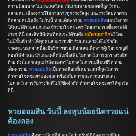
ความนิยมมากในประเทศไทย เป็นเกมทายผลเลขที่ถูกใจคน
หลายคน เนื่องจากมีโอกาสการถูกรางวัลสูง และรางวัลมหาศาล
ที่หลายคนฝันถึง ในวันนี้ หวยเด็ดพารวย
หวยออมสิน
มอบโอกาส
ให้คุณได้ร่วมสนุกและเข้าร่วมโชคชะตา โดยสามารถซื้อหวยได้
ง่ายๆ ที่นี่ และสิทธิพิเศษที่คุณจะได้รับคือ
สมัครสมาชิก
ฟรีโดย
ไม่มีขั้นต่ำ ทำให้ทุกคนสามารถเข้าร่วมเล่นหวยได้ไม่จำกัด
ขาดทุน นอกจากนี้ยังมีบริการช่วยเลือกเลขเด็ดจากผู้เชี่ยวชาญที่
คอยให้คำแนะนำและเคล็ดลับเพื่อเพิ่มโอกาสในการถูกรางวัลอีก
ด้วย ดังนั้นหากคุณกำลังมองหาโอกาสในการเปลี่ยนชีวิต หวย
เด็ดพารวย
หวยออมสิน
เป็นทางเลือกที่เหมาะสมที่สุดในการ
ท้าทายโชคชะตาของคุณ พร้อมกับความสะดวกสบายและ
โอกาสในการรับรางวัลที่ไม่มีขีดจำกัด ท้าทายโชคชะตาได้ทุกวัน
ที่นี่
หวยออมสิน วันนี้ ลงทุนน้อยนิดรวยแน่
ต้องลอง
หวยออมสิน
คือทางเลือกที่น่าสนใจสำหรับผู้ที่ต้องการเปลี่ยน