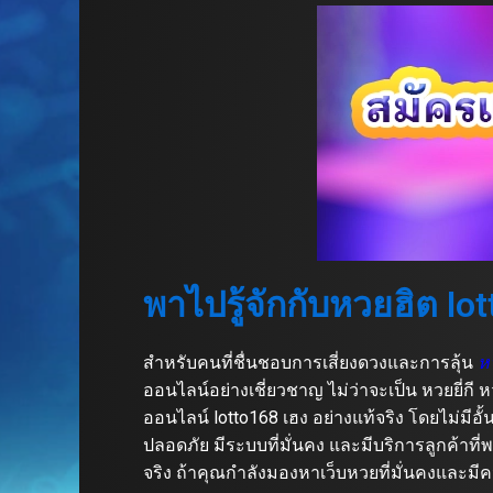
พาไปรู้จักกับหวยฮิต lo
สำหรับคนที่ชื่นชอบการเสี่ยงดวงและการลุ้น
ห
ออนไลน์อย่างเชี่ยวชาญ ไม่ว่าจะเป็น หวยยี่ก
ออนไลน์ lotto168 เฮง อย่างแท้จริง โดยไม่มีอ
ปลอดภัย มีระบบที่มั่นคง และมีบริการลูกค้าท
จริง ถ้าคุณกำลังมองหาเว็บหวยที่มั่นคงและมีควา