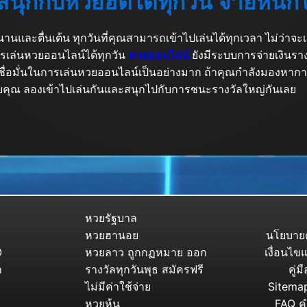
นุกกับหวยฮิตได้ทุกวัน จ่ายหนักไ
นและตื่นเต้น ทุกวันที่คุณสามารถเข้าไปเล่นได้ทุกเวลา ไม่ว่าจะเ
รเล่นหวยออนไลน์ได้ทุกวัน
หวยออนไลน์
ยังมีระบบการจ่ายเงินรางว
ละเชื่อมั่นในการเล่นหวยออนไลน์เป็นอย่างมาก ถ้าคุณกำลังมองหา
ำหรับคุณ ลองเข้าไปเล่นกันและสนุกไปกับการชนะรางวัลใหญ่กันเลย
หวยรัฐบาล
หวยฮานอย
นโยบายค
O
หวยลาว ถูกกฏหมาย ออก
เงื่อนไข
า
รางวัลทุกวันพุธ สมัครฟรี
คู่
ไม่มีค่าใช้จ่าย
Sitemap
หวยหุ้น
FAQ ค