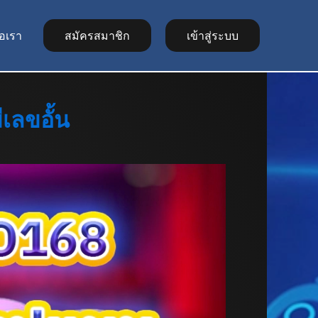
่อเรา
สมัครสมาชิก
เข้าสู่ระบบ
เลขอั้น