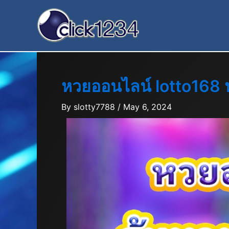
หวยออนไลน์ lotto168 ห
By
slotty7788
/
May 6, 2024