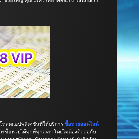
งวัลใหญ่ คุณไม่ควรพลาดที่จะเข้าเล่นกับเรา
์โหลดแอปพลิเคชันที่ให้บริการ
ซื้อหวยออนไลน์
้อหวยได้ทุกที่ทุกเวลา โดยไม่ต้องติดต่อกับ