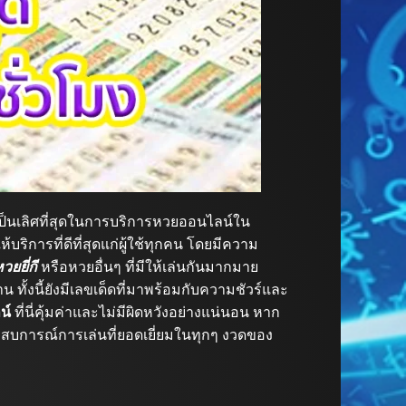
็นเลิศที่สุดในการบริการหวยออนไลน์ใน
ให้บริการที่ดีที่สุดแก่ผู้ใช้ทุกคน โดยมีความ
ยยี่กี
หรือหวยอื่นๆ ที่มีให้เล่นกันมากมาย
น ทั้งนี้ยังมีเลขเด็ดที่มาพร้อมกับความชัวร์และ
น์
ที่นี่คุ้มค่าและไม่มีผิดหวังอย่างแน่นอน หาก
ะสบการณ์การเล่นที่ยอดเยี่ยมในทุกๆ งวดของ