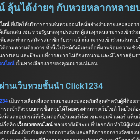
์ ลุ้นได้ง่ายๆ กับหวยหลากหลาย
ไลน์
ที่เปิดให้บริการการเล่นหวยออนไลน์อย่างง่ายดายและสะดวกสบา
เลือกเล่น เช่น หวยรัฐบาลทุกประเภท ผู้เล่นทุกคนสามารถเข้าร่วมก
ียงแค่ทำการสมัครสมาชิกกับเรา แล้วก็สามารถเข้าร่วมเล่นหวยได้
ได้ตามความต้องการ ทั้งนี้เว็บไซต์ยังมีเลขเด็ดที่มาพร้อมความชัวร์
ารเล่น และมีระบบที่ง่ายสบาย ไม่ต้องรอนาน และมีโอกาสลุ้นราง
อนไลน์
เป็นทางเลือกแรกของคุณอย่างแน่นอน
ผ่านเว็บหวยชั้นนำ Click1234
1234
เป็นทางเลือกที่สะดวกสบายและปลอดภัยที่สุดสำหรับผู้ที่ต้อง
ามารถเข้าถึงระบบการซื้อหวยได้โดยตรงผ่านทางเว็บไซต์ โดยไม่ต้อ
เน็ตและอุปกรณ์ที่เชื่อมต่อกับอินเตอร์เน็ต เช่น คอมพิวเตอร์ แท็บ
่กี่คลิก
เว็บหวยออนไลน์
ของเรายังมีระบบที่ปลอดภัย ทำให้ผู้เล่
ย่างต่อเนื่องเกี่ยวกับผลการออกรางวัล และสถิติการออกรางวัลของหวย