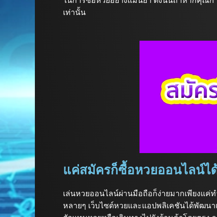
ในการซื้อหวยอย่างแม่นยำ ดังนั้นถ้าหากคุณก
เท่านั้น
แค่สมัครก็ซื้อหวยออนไลน์ได้
เล่นหวยออนไลน์ผ่านมือถือก็ง่ายมากเพียงแค่ท
หลายๆ เว็บไซต์หวยและแอปพลิเคชันได้พัฒนาเท