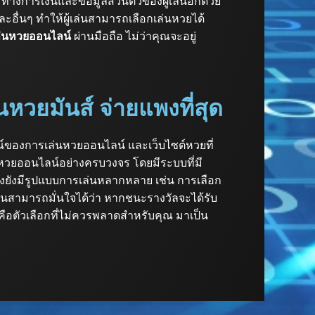
งการเงินและข้อมูลส่วนตัวของผู้เล่นอีกด้วย
ะอื่นๆ ทำให้ผู้เล่นสามารถเลือกเล่นหวยได้
ล่นหวยออนไลน์
ผ่านมือถือ ไม่ว่าคุณจะอยู่
หวยมันส์ จ่ายแพงที่สุด
ณ์ของการเล่นหวยออนไลน์ และเว็บไซต์หวยที่
่นหวยออนไลน์อย่างครบวงจร โดยมีระบบที่มี
้งยังมีรูปแบบการเล่นหลากหลาย เช่น การเลือก
เล่นสามารถมั่นใจได้ว่า หากชนะรางวัลจะได้รับ
่คือตัวเลือกที่ไม่ควรพลาดสำหรับคุณ มาเป็น