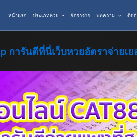
หน้าแรก
ประเภทหวย
อัตราจ่าย
บทความ
ติดต
ารันตีที่นี่เว็บหวยอัตราจ่ายเยอ