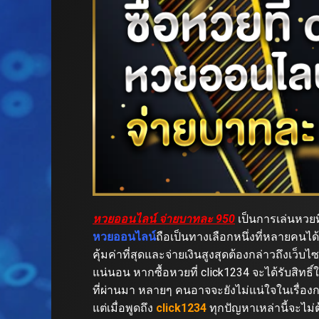
หวยออนไลน์ จ่ายบาทละ 950
เป็นการเล่นหวยที
หวยออนไลน์
ถือเป็นทางเลือกหนึ่งที่หลายคนไ
คุ้มค่าที่สุดและจ่ายเงินสูงสุดต้องกล่าวถึงเว็บไซต
แน่นอน หากซื้อหวยที่ click1234 จะได้รับสิทธิ
ที่ผ่านมา หลายๆ คนอาจจะยังไม่แน่ใจในเรื่อ
แต่เมื่อพูดถึง
click1234
ทุกปัญหาเหล่านี้จะไม่