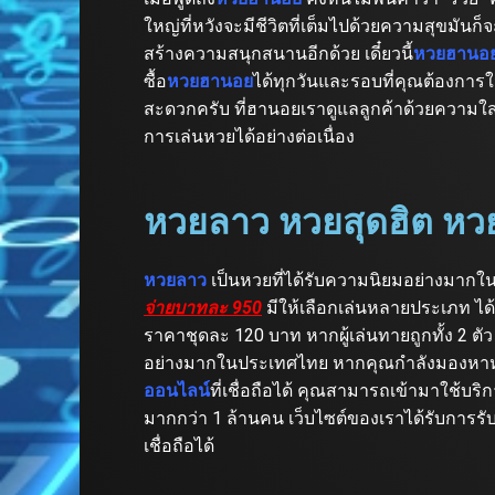
ใหญ่ที่หวังจะมีชีวิตที่เต็มไปด้วยความสุขมันก็จะ
สร้างความสนุกสนานอีกด้วย เดี๋ยวนี้
หวยฮานอ
ซื้อ
หวยฮานอย
ได้ทุกวันและรอบที่คุณต้องการ
สะดวกครับ ที่ฮานอยเราดูแลลูกค้าด้วยความใส
การเล่นหวยได้อย่างต่อเนื่อง
หวยลาว หวยสุดฮิต หวย
หวยลาว
เป็นหวยที่ได้รับความนิยมอย่างมากใ
จ่ายบาทละ 950
มีให้เลือกเล่นหลายประเภท ได
ราคาชุดละ 120 บาท หากผู้เล่นทายถูกทั้ง 2 ตั
อย่างมากในประเทศไทย หากคุณกำลังมองหาหวยที
ออนไลน์
ที่เชื่อถือได้ คุณสามารถเข้ามาใช้บริก
มากกว่า 1 ล้านคน เว็บไซต์ของเราได้รับการร
เชื่อถือได้