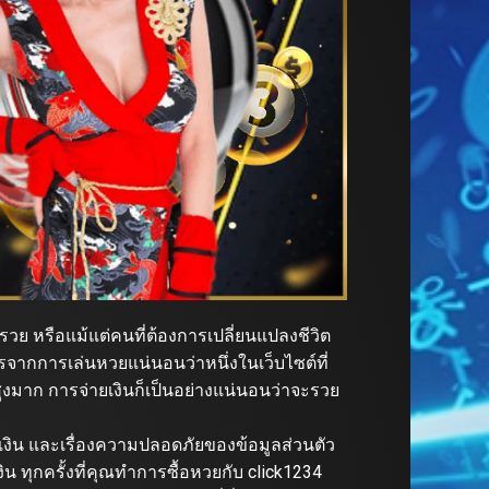
ำรวย หรือแม้แต่คนที่ต้องการเปลี่ยนแปลงชีวิต
รจากการเล่นหวยแน่นอนว่าหนึ่งในเว็บไซต์ที่
อสูงมาก การจ่ายเงินก็เป็นอย่างแน่นอนว่าจะรวย
เงิน และเรื่องความปลอดภัยของข้อมูลส่วนตัว
น ทุกครั้งที่คุณทำการซื้อหวยกับ click1234