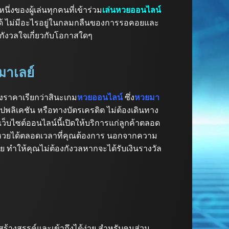
่งของผู้เล่นทุกคนที่เข้าร่วม
เล่นหวยออนไลน์
ก็ได้ ไม่มีอะไรอยู่ในกลมกลืนของการรอคอยและ
กังวลใจเกี่ยวกับโอกาสใดๆ
มาเลย์
างราคาเรียกว่าสินะเกม
หวยออนไลน์
ซึ่ง
หวยมา
ปพลิเคชัน หรือทางบัตรเครดิต ไม่ต้องเดินทาง
ว็บไซต์ออนไลน์นี้เปิดให้บริการแก่ลูกค้าตลอด
้อหวยได้ตลอดเวลาที่คุณต้องการ นอกจากความ
วย ทำให้คุณไม่ต้องกังวลหากจะได้รับเงินรางวัล
สร้างสรรค์และเข้าถึงได้ง่าย สำหรับคนส่วน