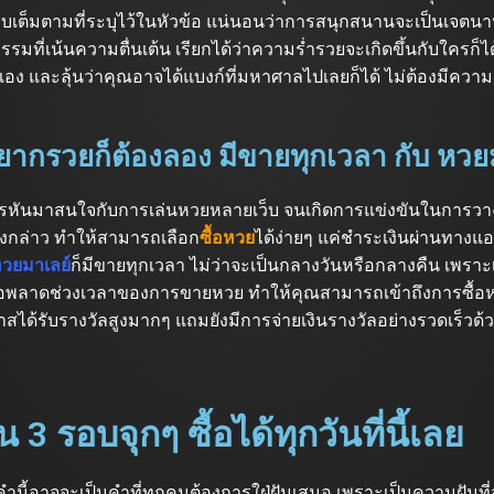
บเต็มตามที่ระบุไว้ในหัวข้อ แน่นอนว่าการสนุกสนานจะเป็นเจตนาหนึ
กรรมที่เน้นความตื่นเต้น เรียกได้ว่าความร่ำรวยจะเกิดขึ้นกับใคร
 และลุ้นว่าคุณอาจได้แบงก์ที่มหาศาลไปเลยก็ได้ ไม่ต้องมีความ
 อยากรวยก็ต้องลอง มีขายทุกเวลา กับ หวย
้ที่ใครหันมาสนใจกับการเล่นหวยหลายเว็บ จนเกิดการแข่งขันในการว
ดังกล่าว ทำให้สามารถเลือก
ซื้อหวย
ได้ง่ายๆ แค่ชำระเงินผ่านทางแอ
วยมาเลย์
ก็มีขายทุกเวลา ไม่ว่าจะเป็นกลางวันหรือกลางคืน เพราะเ
 หรือพลาดช่วงเวลาของการขายหวย ทำให้คุณสามารถเข้าถึงการซื
กาสได้รับรางวัลสูงมากๆ แถมยังมีการจ่ายเงินรางวัลอย่างรวดเร็วด้
 รอบจุกๆ ซื้อได้ทุกวันที่นี้เลย
คำนี้อาจจะเป็นคำที่ทุกคนต้องการใฝ่ฝันเสมอ เพราะเป็นความฝันที่