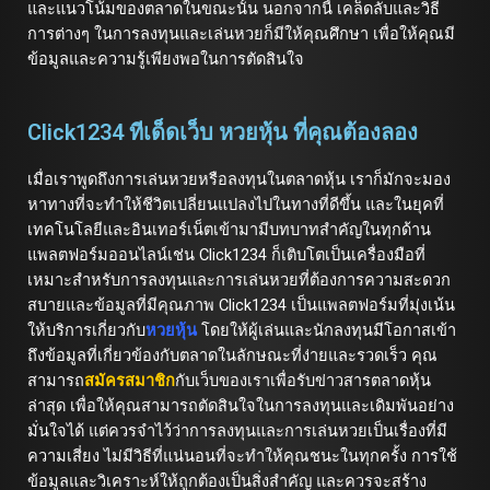
และแนวโน้มของตลาดในขณะนั้น นอกจากนี้ เคล็ดลับและวิธี
การต่างๆ ในการลงทุนและเล่นหวยก็มีให้คุณศึกษา เพื่อให้คุณมี
ข้อมูลและความรู้เพียงพอในการตัดสินใจ
Click1234 ทีเด็ดเว็บ หวยหุ้น ที่คุณต้องลอง
เมื่อเราพูดถึงการเล่นหวยหรือลงทุนในตลาดหุ้น เราก็มักจะมอง
หาทางที่จะทำให้ชีวิตเปลี่ยนแปลงไปในทางที่ดีขึ้น และในยุคที่
เทคโนโลยีและอินเทอร์เน็ตเข้ามามีบทบาทสำคัญในทุกด้าน
แพลตฟอร์มออนไลน์เช่น Click1234 ก็เติบโตเป็นเครื่องมือที่
เหมาะสำหรับการลงทุนและการเล่นหวยที่ต้องการความสะดวก
สบายและข้อมูลที่มีคุณภาพ Click1234 เป็นแพลตฟอร์มที่มุ่งเน้น
ให้บริการเกี่ยวกับ
หวยหุ้น
โดยให้ผู้เล่นและนักลงทุนมีโอกาสเข้า
ถึงข้อมูลที่เกี่ยวข้องกับตลาดในลักษณะที่ง่ายและรวดเร็ว คุณ
สามารถ
สมัครสมาชิก
กับเว็บของเราเพื่อรับข่าวสารตลาดหุ้น
ล่าสุด เพื่อให้คุณสามารถตัดสินใจในการลงทุนและเดิมพันอย่าง
มั่นใจได้ แต่ควรจำไว้ว่าการลงทุนและการเล่นหวยเป็นเรื่องที่มี
ความเสี่ยง ไม่มีวิธีที่แน่นอนที่จะทำให้คุณชนะในทุกครั้ง การใช้
ข้อมูลและวิเคราะห์ให้ถูกต้องเป็นสิ่งสำคัญ และควรจะสร้าง