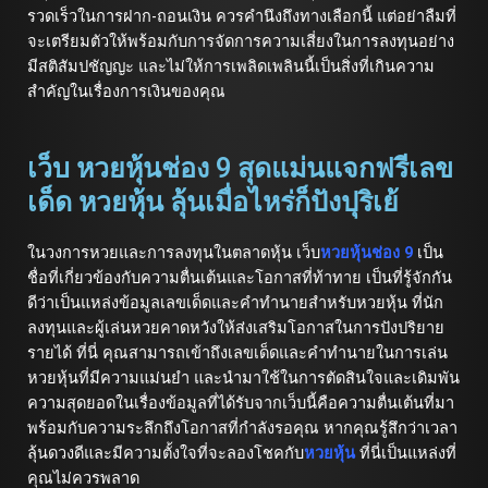
รวดเร็วในการฝาก-ถอนเงิน ควรคำนึงถึงทางเลือกนี้ แต่อย่าลืมที่
จะเตรียมตัวให้พร้อมกับการจัดการความเสี่ยงในการลงทุนอย่าง
มีสติสัมปชัญญะ และไม่ให้การเพลิดเพลินนี้เป็นสิ่งที่เกินความ
สำคัญในเรื่องการเงินของคุณ
เว็บ หวยหุ้นช่อง 9 สุดแม่นแจกฟรีเลข
เด็ด หวยหุ้น ลุ้นเมื่อไหร่ก็ปังปุริเย้
ในวงการหวยและการลงทุนในตลาดหุ้น เว็บ
หวยหุ้นช่อง 9
เป็น
ชื่อที่เกี่ยวข้องกับความตื่นเต้นและโอกาสที่ท้าทาย เป็นที่รู้จักกัน
ดีว่าเป็นแหล่งข้อมูลเลขเด็ดและคำทำนายสำหรับหวยหุ้น ที่นัก
ลงทุนและผู้เล่นหวยคาดหวังให้ส่งเสริมโอกาสในการปังปริยาย
รายได้ ที่นี่ คุณสามารถเข้าถึงเลขเด็ดและคำทำนายในการเล่น
หวยหุ้นที่มีความแม่นยำ และนำมาใช้ในการตัดสินใจและเดิมพัน
ความสุดยอดในเรื่องข้อมูลที่ได้รับจากเว็บนี้คือความตื่นเต้นที่มา
พร้อมกับความระลึกถึงโอกาสที่กำลังรอคุณ หากคุณรู้สึกว่าเวลา
ลุ้นดวงดีและมีความตั้งใจที่จะลองโชคกับ
หวยหุ้น
ที่นี่เป็นแหล่งที่
คุณไม่ควรพลาด