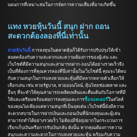
แผนการที่เหมาะสมในการจัดการความเสี่ยงที่อาจเกิดขึ้น
แทง หวยหุ้นวันนี้ สนุก ฝาก ถอน
สะดวกต้องลองที่นี่เท่านั้น
หวยหุ้นวันนี้
การลงทุนในตลาดหุ้นก็ได้รับการปรับปรุงให้เข้า
สอดคล้องกับความสะดวกและความต้องการของผู้เล่น และ
เว็บไซต์ที่มีความสนุกและสามารถฝาก-ถอนได้อย่างรวดเร็วจึง
เป็นที่ต้องการที่คุณควรลองที่นี่เท่านั้นในเว็บไซต์นี้ คุณจะได้พบ
กับความสนุกในการแทงหวยและหุ้นที่มีหลากหลายตัวเลือกให้
เลือกเล่น เช่น หวยรัฐบาล, หวยออนไลน์, หุ้นไทยช่องตลาด และ
อื่นๆ ที่จะทำให้คุณสามารถเพลิดเพลินและตื่นเต้นกับโอกาสที่มี
ให้และเตรียมพร้อมต่อการลงทุนและการ
ซื้อลอตเตอรี่
ในสไตล์
ของคุณไม่เพียงแค่ความสนุกที่เป็นจุดเด่น เว็บไซต์นี้ยังมีความ
สะดวกสบายในการฝากเงินและถอนเงินที่นักลงทุนและผู้เล่น
สามารถทำได้อย่างรวดเร็ว ไม่ต้องมีข้อยุ่งยากในกระบวนการ
เรียกเก็บเงินหรือการรับเงินกลับ ดังนั้น หากคุณต้องการความ
สนุกและความสะดวกในการแทงหวยและหุ้น พร้อมกับความ