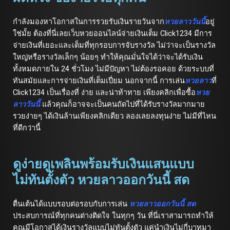
กำลังมองหาโอกาสในการรวยรับเงินรายวันจาก
หวยลาววันนี้
อยู่
ใช่มั้ย ต้องที่นี่เลยเว็บหวยออนไลน์จ่ายเงินเต็ม Click1234 มีการ
จ่ายเงินที่เยอะและเต็มที่ทุกรอบการจับรางวัล ไม่ว่าจะเป็นรางวัล
ใหญ่หรือรางวัลเล็กๆ น้อยๆ ทำให้คุณมั่นใจได้ว่าจะได้รับเงิน
ทั้งหมดภายใน 24 ชั่วโมง ไม่มีปัญหา ไม่ต้องรอคอย ด้วยระบบที่
ทันสมัยและการจ่ายเงินที่เต็มเปี่ยม นอกจากนี้ การเล่น
หวยลาว
ที่
Click1234 เป็นเรื่องที่ ง่าย และน่าท้าทาย เพียงคลิกเพื่อซื้อ
หวย
ลาววันนี้
แล้วคุณก็อาจจะเป็นคนถัดไปที่ได้รับรางวัลมากมาย
รวยง่ายๆ ได้เงินล้านเพียงคลิกเดียว ลองเลยลงทุนง่าย ไม่มีที่ไหน
ที่ดีกว่านี้
ดูง่ายดูเพลินพร้อมรับเงินแสนแบบ
ไม่ทันตั้งตัว หวยลาวออกวันนี้ สด
ตื่นเต้นได้แบบรอบต่อรอบกับการเล่น
หวยลาวออกวันนี้ สด
ประสบการณ์ที่ทุกคนต่างติดใจ ในทุกๆ วัน ที่นี่เราสามารถทำให้
คุณมีโอกาสได้เงินรางวัลแบบไม่ทันตั้งตัว แค่นำเงินไม่กี่บาทมา