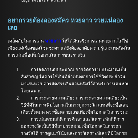
ปัญหาหรือให้คำแนะนำ
อยากรวยต้องลองสมัคร หวยลาว รวยแน่ลอง
เลย
เคล็ดลับในการเล่น
หวยลาว
ให้ได้เงินจริงการเล่นหวยลาวไม่ใช่
เพียงแค่เรื่องของโชคชะตา แต่ยังต้องอาศัยความรู้และเทคนิคใน
การเล่นเพื่อเพิ่มโอกาสในการชนะรางวัล
การจัดการงบประมาณ การจัดการงบประมาณเป็น
สิ่งสำคัญ ไม่ควรใช้เงินที่จำเป็นต่อการใช้ชีวิตประจำวัน
มาเล่นหวย ควรจัดสรรเงินส่วนหนึ่งไว้สำหรับการเล่นหวย
โดยเฉพาะ
การกระจายความเสี่ยง การกระจายความเสี่ยงเป็น
วิธีที่ดีในการเพิ่มโอกาสในการถูกรางวัล แทนที่จะซื้อเลข
เดียวทั้งหมด ควรซื้อหลายเลขเพื่อเพิ่มโอกาสในการชนะ
การเล่นตามสถิติ การศึกษาและวิเคราะห์สถิติการ
ออกรางวัลเป็นวิธีที่สามารถช่วยเพิ่มโอกาสในการถูก
รางวัลได้ การดูแนวโน้มและการวิเคราะห์เลขที่มีโอกาส