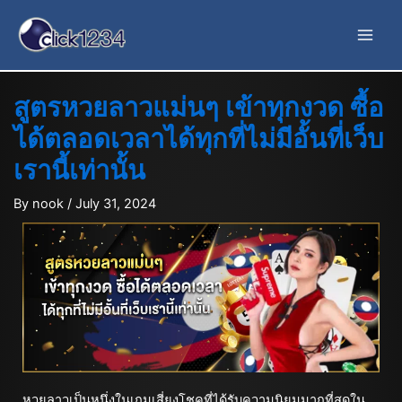
สูตรหวยลาวแม่นๆ เข้าทุกงวด ซื้อ
ได้ตลอดเวลาได้ทุกที่ไม่มีอั้นที่เว็บ
เรานี้เท่านั้น
By
nook
/
July 31, 2024
หวยลาวเป็นหนึ่งในเกมเสี่ยงโชคที่ได้รับความนิยมมากที่สุดใน