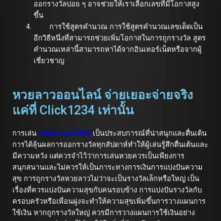
ออกรางวัลบ่อย ๆ อาจช่วยให้เราเลือกเลขที่มีโอกาสสูง
ขึ้น
การใช้สูตรคำนวณ การใช้สูตรคำนวณเลขเด็ดเป็น
อีกวิธีหนึ่งที่สามารถช่วยเพิ่มโอกาสในการถูกรางวัล สูตร
คำนวณเหล่านี้สามารถหาได้จากอินเทอร์เน็ตหรือจากผู้
เชี่ยวชาญ
หวยลาวออนไลน์ จ่ายเยอะจ่ายจริง
แค่ที่ Click1234 เท่านั้น
การเล่น
หวยลาวออนไลน์
เป็นประสบการณ์ที่น่าสนุกและตื่นเต้น
การได้ลุ้นผลการออกรางวัลทุกสัปดาห์ทำให้ผู้เล่นรู้สึกตื่นเต้นและ
มีความหวัง แต่ควรจำไว้ว่าการเล่นหวยควรเป็นเพียงการ
สนุกสนานและไม่ควรให้เป็นภาระทางการเงินการแบ่งปันความ
สุข การถูกรางวัลหวยลาวไม่ว่าจะเป็นรางวัลเล็กหรือใหญ่ เป็น
เรื่องที่ควรแบ่งปันความสุขกับคนรอบข้าง การแบ่งปันรางวัลกับ
ครอบครัวหรือเพื่อนฝูงจะทำให้ความสุขเพิ่มขึ้นการวางแผนการ
ใช้เงิน หากถูกรางวัลใหญ่ ควรมีการวางแผนการใช้เงินอย่าง