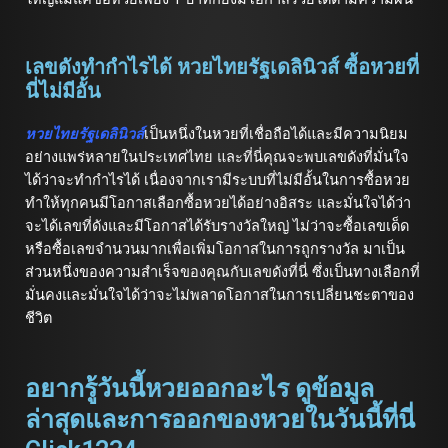
เลขดังทำกำไรได้ หวยไทยรัฐเดลินิวส์ ซื้อหวยที่
นี่ไม่มีอั้น
หวยไทยรัฐเดลินิวส์
เป็นหนึ่งในหวยที่เชื่อถือได้และมีความนิยม
อย่างแพร่หลายในประเทศไทย และที่นี่คุณจะพบเลขดังที่มั่นใจ
ได้ว่าจะทำกำไรได้ เนื่องจากเรามีระบบที่ไม่มีอั้นในการซื้อหวย
ทำให้ทุกคนมีโอกาสเลือกซื้อหวยได้อย่างอิสระ และมั่นใจได้ว่า
จะได้เลขที่ดังและมีโอกาสได้รับรางวัลใหญ่ ไม่ว่าจะซื้อเลขเด็ด
หรือซื้อเลขจำนวนมากเพื่อเพิ่มโอกาสในการถูกรางวัล มาเป็น
ส่วนหนึ่งของความสำเร็จของคุณกับเลขดังที่นี่ ซึ่งเป็นทางเลือกที่
มั่นคงและมั่นใจได้ว่าจะไม่พลาดโอกาสในการเปลี่ยนชะตาของ
ชีวิต
อยากรู้วันนี้หวยออกอะไร ดูข้อมูล
ล่าสุดและการออกของหวยในวันนี้ที่นี่