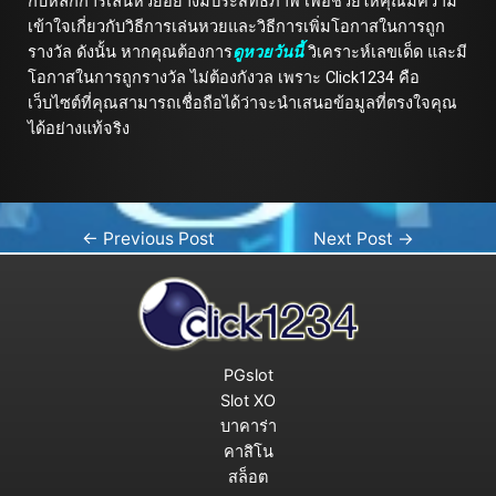
กับหลักการเล่นหวยอย่างมีประสิทธิภาพ เพื่อช่วยให้คุณมีความ
เข้าใจเกี่ยวกับวิธีการเล่นหวยและวิธีการเพิ่มโอกาสในการถูก
รางวัล ดังนั้น หากคุณต้องการ
ดูหวยวันนี้
วิเคราะห์เลขเด็ด และมี
โอกาสในการถูกรางวัล ไม่ต้องกังวล เพราะ Click1234 คือ
เว็บไซต์ที่คุณสามารถเชื่อถือได้ว่าจะนำเสนอข้อมูลที่ตรงใจคุณ
ได้อย่างแท้จริง
←
Previous Post
Next Post
→
PGslot
Slot XO
บาคาร่า
คาสิโน
สล็อต