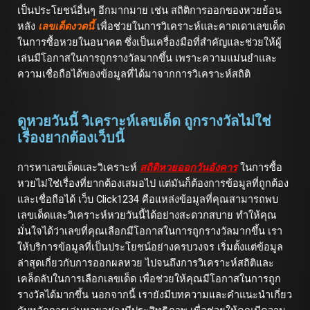
เป็นประโยชน์อื่นๆ อีกมากมาย เช่น สถิติการออกของหวยย้อน
หลัง
เลขเด็ดงวดนี้
เพื่อช่วยในการวิเคราะห์และคาดเดาเลขเด็ด
ในการซื้อหวยในอนาคต ซึ่งเป็นเครื่องมือที่สำคัญและช่วยให้ผู้
เล่นมีโอกาสในการถูกรางวัลมากขึ้น เพราะความแม่นยำและ
ความเชื่อถือได้ของข้อมูลที่ได้มาจากการวิเคราะห์สถิติ
ดูหวยวันนี้ วิเคราะห์เลขเด็ด ถูกรางวัลไม่ใช่
เรื่องยากต้องเว็บนี้
การหาเลขเด็ดและวิเคราะห์
สถิติหวยออกวันอังคาร
ในการซื้อ
หวยไม่ใช่เรื่องที่ยากต้องเสมอไป แต่มันก็ต้องการข้อมูลที่ถูกต้อง
และเชื่อถือได้ เว็บ Click1234 คือแหล่งข้อมูลที่คุณสามารถพบ
เลขเด็ดและวิเคราะห์หวยวันนี้ได้อย่างสะดวกสบาย ทำให้คุณ
มั่นใจได้ว่าเลขที่คุณเลือกมีโอกาสในการถูกรางวัลมากขึ้น เรา
ให้บริการข้อมูลที่เป็นประโยชน์อย่างครบวงจร เริ่มตั้งแต่ข้อมูล
ล่าสุดเกี่ยวกับการออกผลหวย ไปจนถึงการวิเคราะห์สถิติและ
เคล็ดลับในการเลือกเลขเด็ด เพื่อช่วยให้คุณมีโอกาสในการถูก
รางวัลได้มากขึ้น นอกจากนี้ เรายังมีบทความและคำแนะนำเกี่ยว