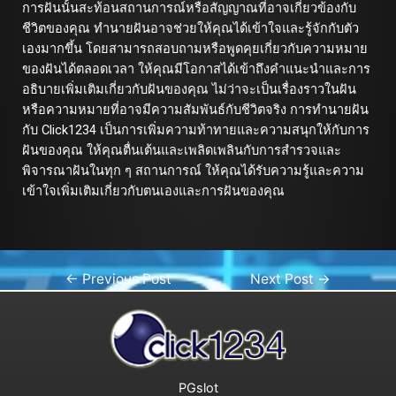
การฝันนั้นสะท้อนสถานการณ์หรือสัญญาณที่อาจเกี่ยวข้องกับ
ชีวิตของคุณ ทำนายฝันอาจช่วยให้คุณได้เข้าใจและรู้จักกับตัว
เองมากขึ้น โดยสามารถสอบถามหรือพูดคุยเกี่ยวกับความหมาย
ของฝันได้ตลอดเวลา ให้คุณมีโอกาสได้เข้าถึงคำแนะนำและการ
อธิบายเพิ่มเติมเกี่ยวกับฝันของคุณ ไม่ว่าจะเป็นเรื่องราวในฝัน
หรือความหมายที่อาจมีความสัมพันธ์กับชีวิตจริง การทำนายฝัน
กับ Click1234 เป็นการเพิ่มความท้าทายและความสนุกให้กับการ
ฝันของคุณ ให้คุณตื่นเต้นและเพลิดเพลินกับการสำรวจและ
พิจารณาฝันในทุก ๆ สถานการณ์ ให้คุณได้รับความรู้และความ
เข้าใจเพิ่มเติมเกี่ยวกับตนเองและการฝันของคุณ
←
Previous Post
Next Post
→
PGslot