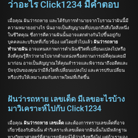
ว่าอะไร Click1234 มีคำตอบ
เมื่อคุณ ฝันว่ารถหาย และได้รับการทำนายจากโบราณว่าฝันนี้มี
ความหมายอย่างไร นั่นอาจเป็นสัญญาณที่บ่งบอกถึงสิ่งใดสิ่งหนึ่ง
ในชีวิตคุณ ซึ่งการตีความฝันนั้นอาจแตกต่างกันไปขึ้นอยู่กับ
บุคคลและบริบทที่เกี่ยวข้อง แต่โดยทั่วไปแล้ว
ฝันว่ารถหาย
ทำนายฝัน
อาจแทนสภาพการดำเนินชีวิตที่เปลี่ยนแปลงไปหรือ
สิ่งที่คุณรู้สึกว่าหายไปจากตำแหน่งหรือสถานการณ์ที่คุณเคยมี
มาก่อน อาจเป็นสัญญาณให้คุณสำรวจและพิจารณาถึงอดีตและ
ปัจจุบันของคุณว่ามีสิ่งใดที่เปลี่ยนแปลงไป และควรปรับเปลี่ยน
หรือปรับให้เหมาะสมกับสภาพใหม่ที่เกิดขึ้น
ฝันว่ารถหาย เลขเด็ด มีเลขอะไรบ้าง
มาวิเคราะห์ไปกับ Click1234
เมื่อคุณ
ฝันว่ารถหาย เลขเด็ด
และต้องการทราบเลขเด็ดที่อาจ
เกี่ยวข้องกับฝันนั้น คำวิเคราะห์เลขเด็ดจากฝันนั้นไม่มีหลักฐาน
ทางวิทยาศาสตร์ที่สามารถพิสูจน์ได้ว่าจริงหรือไม่ แต่ถ้าเรามอง