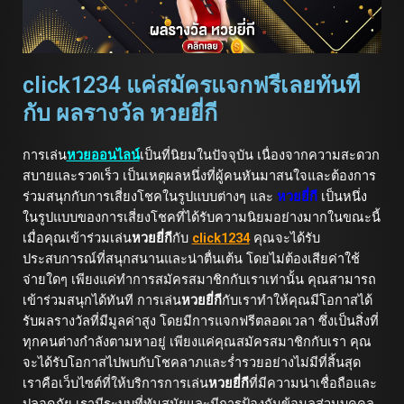
click1234 แค่สมัครแจกฟรีเลยทันที
กับ ผลรางวัล หวยยี่กี
การเล่น
หวยออนไลน์
เป็นที่นิยมในปัจจุบัน เนื่องจากความสะดวก
สบายและรวดเร็ว เป็นเหตุผลหนึ่งที่ผู้คนหันมาสนใจและต้องการ
ร่วมสนุกกับการเสี่ยงโชคในรูปแบบต่างๆ และ
หวยยี่กี
เป็นหนึ่ง
ในรูปแบบของการเสี่ยงโชคที่ได้รับความนิยมอย่างมากในขณะนี้
เมื่อคุณเข้าร่วมเล่น
หวยยี่กี
กับ
click1234
คุณจะได้รับ
ประสบการณ์ที่สนุกสนานและน่าตื่นเต้น โดยไม่ต้องเสียค่าใช้
จ่ายใดๆ เพียงแค่ทำการสมัครสมาชิกกับเราเท่านั้น คุณสามารถ
เข้าร่วมสนุกได้ทันที การเล่น
หวยยี่กี
กับเราทำให้คุณมีโอกาสได้
รับผลรางวัลที่มีมูลค่าสูง โดยมีการแจกฟรีตลอดเวลา ซึ่งเป็นสิ่งที่
ทุกคนต่างกำลังตามหาอยู่ เพียงแค่คุณสมัครสมาชิกกับเรา คุณ
จะได้รับโอกาสไปพบกับโชคลาภและร่ำรวยอย่างไม่มีที่สิ้นสุด
เราคือเว็บไซต์ที่ให้บริการการเล่น
หวยยี่กี
ที่มีความน่าเชื่อถือและ
ปลอดภัย เรามีระบบที่ทันสมัยและมีการป้องกันข้อมูลส่วนบุคคล