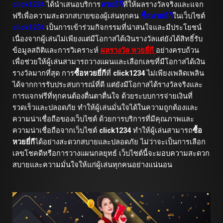
click1234
ได้นำเสนอบริการ
หวยยี่กี
ที่ให้ผลรางวัลจริงและแจก
ฟรีเพื่อความสะดวกสบายของผู้เล่นทุกคน
ซื้อหวยยี่กี
ในเว็บไซต์
click1234
เป็นการเข้าร่วมกิจกรรมที่น่าสนใจและมีประโยชน์
เนื่องจากผู้เล่นไม่เพียงแต่มีโอกาสได้เงินรางวัลแต่ยังได้สิทธิ์รับ
ข้อมูลสถิติและการวิเคราะห์
ผลรางวัล หวยยี่กี
อย่างครบถ้วน
เพื่อช่วยให้ผู้เล่นสามารถวางแผนและเลือกเลขที่มีโอกาสได้เงิน
รางวัลมากที่สุด การ
ซื้อหวยยี่กี
ที่
click1234
ไม่เพียงเพลิดเพลิน
ได้จากการรับประสบการณ์ที่ดี แต่ยังมีโอกาสได้รางวัลจริงและ
การแจกฟรีที่ทุกคนต้องตื่นตาตื่นใจ ด้วยระบบการจ่ายเงินที่
รวดเร็วและปลอดภัย ทำให้ผู้เล่นมั่นใจได้ในความถูกต้องและ
ความน่าเชื่อถือของเว็บไซต์ ด้วยการบริการที่มีคุณภาพและ
ความน่าเชื่อถือจากเว็บไซต์
click1234
ทำให้ผู้เล่นสามารถ
ซื้อ
หวยยี่กี
ได้อย่างสะดวกสบายและปลอดภัย ไม่ว่าจะเป็นการเลือก
เลขโชคดีหรือการวางแผนกลยุทธ์ เว็บไซต์นี้จะมอบความสะดวก
สบายและความมั่นใจให้แก่ผู้เล่นทุกคนอย่างแน่นอน