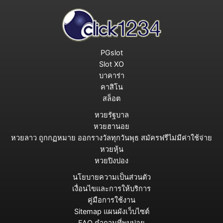
PGslot
Slot XO
บาคาร่า
คาสิโน
สล็อต
หวยรัฐบาล
หวยฮานอย
หวยลาว ถูกกฏหมาย ออกรางวัลทุกวันพุธ สมัครฟรีไม่มีค่าใช้จ่าย
หวยหุ้น
หวยปิงปอง
นโยบายความเป็นส่วนตัว
เงื่อนไขและการให้บริการ
คู่มือการใช้งาน
Sitemap แผนผังเว็บไซต์