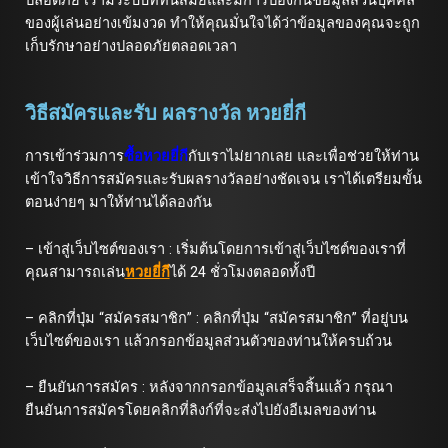
ของผู้เล่นอย่างเข้มงวด ทำให้คุณมั่นใจได้ว่าข้อมูลของคุณจะถูก
เก็บรักษาอย่างปลอดภัยตลอดเวลา
วิธีสมัครและรับ ผลรางวัล หวยยี่กี
การเข้าร่วมการ
ซื้อหวยยี่กี
กับเราไม่ยากเลย และเพื่อช่วยให้ท่าน
เข้าใจวิธีการสมัครและรับผลรางวัลอย่างชัดเจน เราได้เตรียมขั้น
ตอนง่ายๆ มาให้ท่านได้ลองกัน
– เข้าสู่เว็บไซต์ของเรา : เริ่มต้นโดยการเข้าสู่เว็บไซต์ของเราที่
คุณสามารถเล่น
หวยยี่กี
ได้ 24 ชั่วโมงตลอดทั้งปี
– คลิกที่ปุ่ม “สมัครสมาชิก” : คลิกที่ปุ่ม “สมัครสมาชิก” ที่อยู่บน
เว็บไซต์ของเรา แล้วกรอกข้อมูลส่วนตัวของท่านให้ครบถ้วน
– ยืนยันการสมัคร : หลังจากกรอกข้อมูลเสร็จสิ้นแล้ว กรุณา
ยืนยันการสมัครโดยคลิกที่ลิงก์ที่จะส่งไปยังอีเมลของท่าน