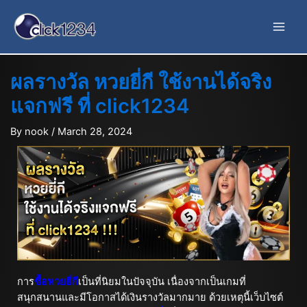
ผลรางวัล หวยยี่กี ใช้งานได้จริง
แจกฟรี ที่ click1234
By
nook
/
March 28, 2024
การ
ซื้อหวยยี่กี
เป็นที่นิยมในปัจจุบัน เนื่องจากเป็นเกมที่
สนุกสนานและมีโอกาสได้เงินรางวัลมากมาย ด้วยเหตุนี้เว็บไซต์