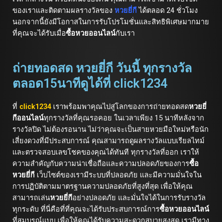
ของเราและติดตามผลรางวัลของ
หวยยี่กี
ได้ตลอด 24 ชั่วโมง
นอกจากนี้ยังมีโอกาสในการรับโปรโมชั่นและสิทธิพิเศษมากมาย
ที่คุณจะได้รับเมื่อ
ซื้อหวยออนไลน์
กับเรา
ถ่ายทอดสด หวยยี่กี วันนี้ ทุกรางวัล
ตลอด15นาทีดูได้ที่ click1234
ที่
click1234
เราพร้อมพาคุณไปสู่โลกของการถ่ายทอดสด
หวยยี่
กีออนไลน์
ทุกรางวัลที่คุณรอคอย ในเวลาเพียง 15 นาทีหลังจาก
รางวัลปิด ไม่ต้องรอนาน ไม่ว่าคุณจะเป็นสายหวยมือใหม่หรือนัก
เสี่ยงดวงที่มีประสบการณ์ คุณสามารถดูผลรางวัลแบบเรียลไทม์
และตรวจสอบเลขโชคของคุณได้ทันที ทุกรางวัลที่ออก เราให้
ความสำคัญกับความน่าเชื่อถือและความปลอดภัยของการ
ซื้อ
หวยยี่กี
เว็บไซต์ของเรามีระบบที่ปลอดภัย และมีความมั่นใจใน
การปฏิบัติตามมาตรฐานความปลอดภัยที่สูงที่สุด เพื่อให้คุณ
สามารถเล่น
หวยยี่กี
อย่างปลอดภัย และมั่นใจได้ในการรับรางวัล
ทุกระดับ ที่นี่คือที่ที่คุณจะได้รับประสบการณ์การ
ซื้อหวยออนไลน์
ที่สมบูรณ์แบบ เพื่อให้คุณได้รับความสะดวกสบายสูงสุด เรามีทาง