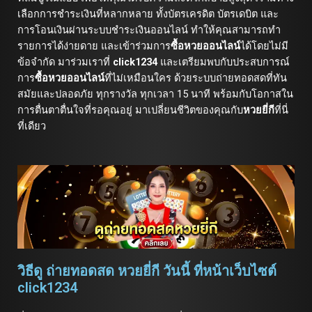
เลือกการชำระเงินที่หลากหลาย ทั้งบัตรเครดิต บัตรเดบิต และ
การโอนเงินผ่านระบบชำระเงินออนไลน์ ทำให้คุณสามารถทำ
รายการได้ง่ายดาย และเข้าร่วมการ
ซื้อหวยออนไลน์
ได้โดยไม่มี
ข้อจำกัด มาร่วมเราที่
click1234
และเตรียมพบกับประสบการณ์
การ
ซื้อหวยออนไลน์
ที่ไม่เหมือนใคร ด้วยระบบถ่ายทอดสดที่ทัน
สมัยและปลอดภัย ทุกรางวัล ทุกเวลา 15 นาที พร้อมกับโอกาสใน
การตื่นตาตื่นใจที่รอคุณอยู่ มาเปลี่ยนชีวิตของคุณกับ
หวยยี่กี
ที่นี่
ที่เดียว
วิธีดู ถ่ายทอดสด หวยยี่กี วันนี้ ที่หน้าเว็บไซต์
click1234