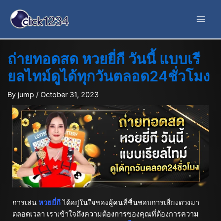
ถ่ายทอดสด หวยยี่กี วันนี้ แบบเรี
ยลไทม์ดูได้ทุกวันตลอด24ชั่วโมง
By
jump
/
October 31, 2023
การเล่น
หวยยี่กี
ได้อยู่ในใจของผู้คนที่ชื่นชอบการเสี่ยงดวงมา
ตลอดเวลา เราเข้าใจถึงความต้องการของคุณที่ต้องการความ