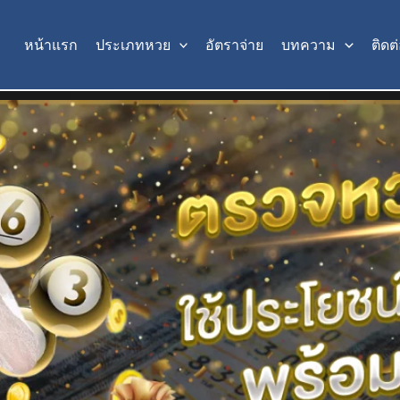
หน้าแรก
ประเภทหวย
อัตราจ่าย
บทความ
ติดต