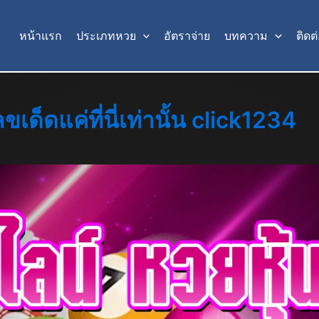
หน้าแรก
ประเภทหวย
อัตราจ่าย
บทความ
ติดต
ลขเด็ดแค่ที่นี่เท่านั้น click1234