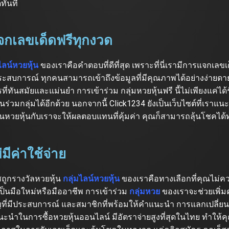
้ทันที
 แจกเลขเด็ดฟรีทุกงวด
ไลน์หวยหุ้น
ของเราคือคำตอบที่ดีที่สุด เพราะที่นี่เรามีการแจกเลขเ
ประสบการณ์ ทุกคนสามารถเข้าถึงข้อมูลที่มีคุณภาพได้อย่างง่ายด
รที่ทันสมัยและแม่นยำ การเข้าร่วม กลุ่มหวยหุ้นฟรี นี้ไม่เพียงแค่ได
ร่วมกลุ่มได้อีกด้วย นอกจากนี้ Click1234 ยังเป็นเว็บไซต์ที่เราแ
นในหวยหุ้นกับเราจะให้ผลตอบแทนที่คุ้มค่า คุณก็สามารถลุ้นโชคได้
มีค่าใช้จ่าย
ถูกรางวัลหวยหุ้น
กลุ่มไลน์หวยหุ้น
ของเราคือทางเลือกที่คุณไม่คว
เป็นมือใหม่หรือมืออาชีพ การเข้าร่วม
กลุ่มหวย
ของเราจะช่วยเพิ่ม
ชาญที่มีประสบการณ์ และสมาชิกที่พร้อมให้คำแนะนำ การแลกเปลี่ยนค
แนะนำในการซื้อหวยหุ้นออนไลน์ มีอัตราจ่ายสูงที่สุดในไทย ทำให้