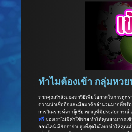
ทำไมต้องเข้า กลุ่มหวยห
หากคุณกำลังมองหาวิธีเพิ่มโอกาสในการถูกราง
ความน่าเชื่อถือและมีสมาชิกจำนวนมากที่พร้
การวิเคราะห์จากผู้เชี่ยวชาญที่มีประสบการ
ฟรี
ของเราไม่มีค่าใช้จ่าย ทำให้คุณสามารถเข้า
ออนไลน์ มีอัตราจ่ายสูงที่สุดในไทย ทำให้คุณ