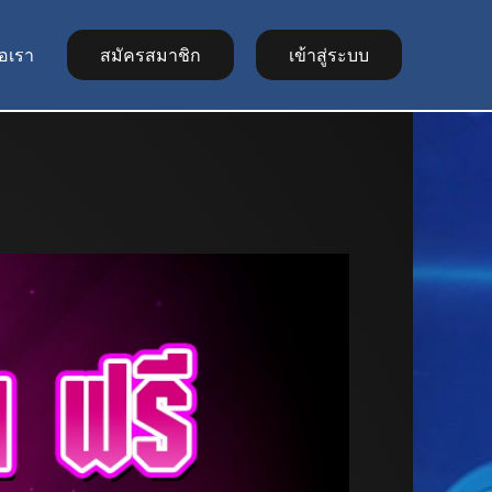
่อเรา
สมัครสมาชิก
เข้าสู่ระบบ