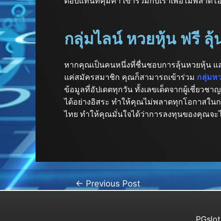
ตอบแทนที่คุ้มค่า เข้าร่วมกับเราเพื่อไม่พลา
กลุ่มไลน์ หวยหุ้น ฟรี ล
หากคุณเป็นคนหนึ่งที่ชื่นชอบการลุ้นหวยหุ้น 
แค่สมัครสมาชิก คุณก็สามารถเข้าร่วม
กลุ่มห
ข้อมูลที่อัปเดตทุกวัน ทั้งเลขเด็ดจากผู้เชี
ได้อย่างอิสระ ทำให้คุณไม่พลาดทุกโอกาสในการถ
ไทย ทำให้คุณมั่นใจได้ว่าการลงทุนของคุณจะได
←
Previous Post
PGslot