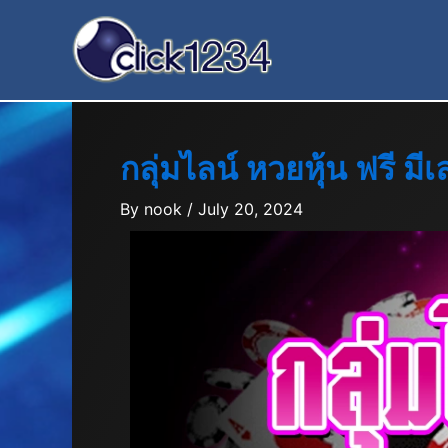
กลุ่มไลน์ หวยหุ้น ฟรี มีเ
By
nook
/
July 20, 2024